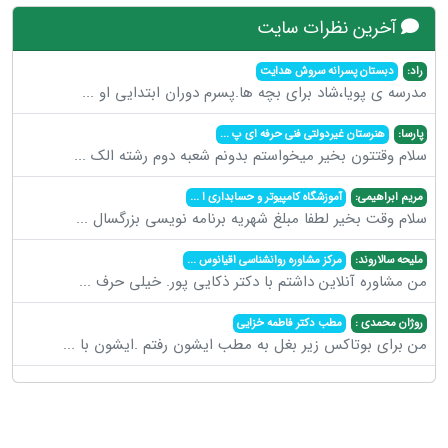
آخرین نظرات سایت
راد:
دبستان پسرانه سروش هدایت
مدرسه ی پویا،شاد برای بچه ها.پسرم دوران ابتدایی او
...
پارسا:
هنرستان غیردولتی فنی حرفه ای پ
...
سلام وقتتون بخیر میخواستم بدونم شعبه دوم رشته الک
...
مریم ابراهیمی:
آموزشگاه کامپیوتر و حسابداری ا
...
سلام وقت بخیر لطفا مبلغ شهریه برنامه نویسی بزرگسال
...
ملیحه سالاروند:
مرکز مشاوره روانشناسی اقیانوس
...
من مشاوره آنلاین داشتم با دکتر ذکایی پور. خیلی حرف
...
روژان محمدی :
مطب دکتر فاطمه خزایی
من برای بوتاکس زیر بغل به مطب ایشون رفتم .ایشون با
...