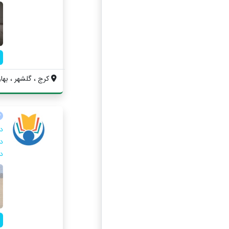
کرج ، گلشهر ، بهار 
د
د
د