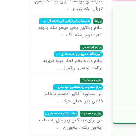
مدرسه ی پویا،شاد برای بچه ها.پسرم
دوران ابتدایی او
...
پارسا:
هنرستان غیردولتی فنی حرفه ای پ
...
سلام وقتتون بخیر میخواستم بدونم
شعبه دوم رشته الک
...
مریم ابراهیمی:
آموزشگاه کامپیوتر و حسابداری ا
...
سلام وقت بخیر لطفا مبلغ شهریه
برنامه نویسی بزرگسال
...
ملیحه سالاروند:
مرکز مشاوره روانشناسی اقیانوس
...
من مشاوره آنلاین داشتم با دکتر
ذکایی پور. خیلی حرف
...
روژان محمدی :
مطب دکتر فاطمه خزایی
من برای بوتاکس زیر بغل به مطب
ایشون رفتم .ایشون با
...