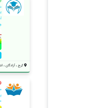
د
ا
آ
و
کرج ، آزادگان ، انته
پ
ص