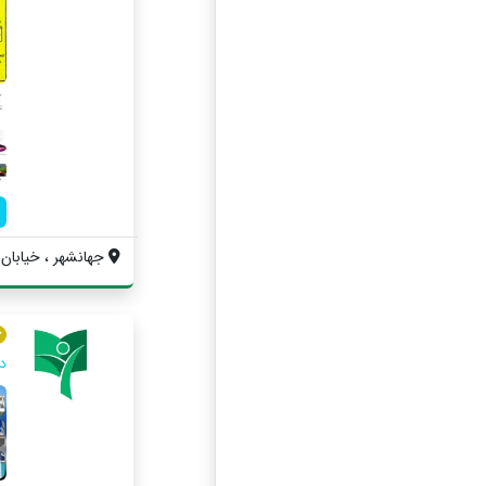
جهانشهر ، خیابان ه
د