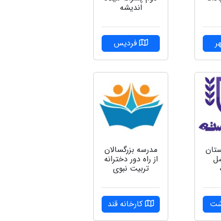
اندیشه
ر
فردیس
ستان
مدرسه بزرگسالان
سل
از راه دور دخترانه
تربیت نبوی
شت
کارخانه قند