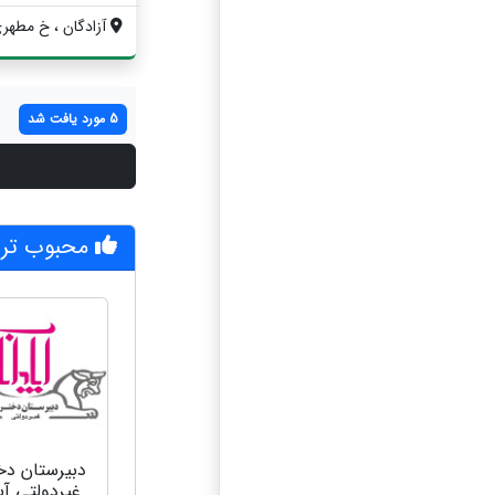
آزادگان ، خ مطهر
5 مورد یافت شد
محبوب تری
دبیرستان دخت
غیردولتی آپا