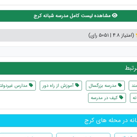
مشاهده لیست کامل مدرسه شبانه کرج
(امتیاز 4.8 | 5051 رای)
تبط
ند
مدرسه بزرگسال
آموزش از راه دور
مدارس غیردولت
نه
کیف در مدرسه
نه در محله های کرج