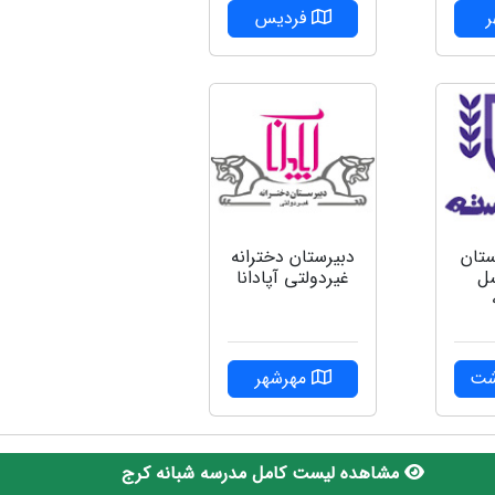
فردیس
ستان
دبیرستان دخترانه
سل
غیردولتی آپادانا
شت
مهرشهر
مشاهده لیست کامل مدرسه شبانه کرج