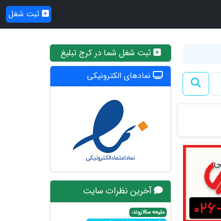
ثبت شغل
ثبت شغل شما در کرج تبلیغ
نمادهای الکترونیکی
آخرین نظرات سایت
ملیحه سالاروند: