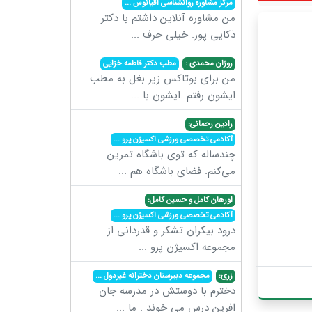
مرکز مشاوره روانشناسی اقیانوس
...
من مشاوره آنلاین داشتم با دکتر
ذکایی پور. خیلی حرف
...
روژان محمدی :
مطب دکتر فاطمه خزایی
من برای بوتاکس زیر بغل به مطب
ایشون رفتم .ایشون با
...
رادین رحمانی:
آکادمی تخصصی ورزشی اکسیژن پرو
...
چندساله که توی باشگاه تمرین
می‌کنم. فضای باشگاه هم
...
اورهان کامل و حسین کامل:
آکادمی تخصصی ورزشی اکسیژن پرو
...
درود بیکران تشکر و قدردانی از
مجموعه اکسیژن پرو
...
زری:
مجموعه دبیرستان دخترانه غیردول
...
دخترم با دوستش در مدرسه جان
افرین درس می خوند . ما
...