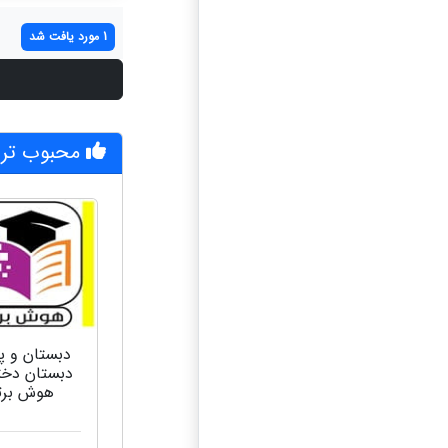
1 مورد یافت شد
محبوب تری
دبستان و 
دبستان دختر
هوش برت