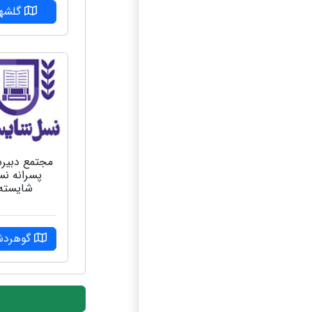
گلشهر
مجتمع دبیر
پسرانه ن
شایسته
گوهرد