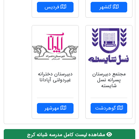
گلشهر
فردیس
مجتمع دبیرستان
دبیرستان دخترانه
پسرانه نسل
غیردولتی آپادانا
شایسته
گوهردشت
مهرشهر
مشاهده لیست کامل مدرسه شبانه کرج