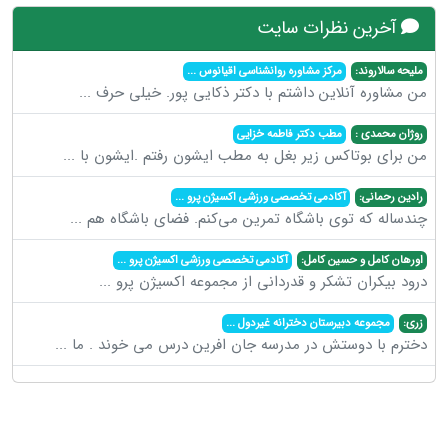
آخرین نظرات سایت
ملیحه سالاروند:
مرکز مشاوره روانشناسی اقیانوس
...
من مشاوره آنلاین داشتم با دکتر ذکایی پور. خیلی حرف
...
روژان محمدی :
مطب دکتر فاطمه خزایی
من برای بوتاکس زیر بغل به مطب ایشون رفتم .ایشون با
...
رادین رحمانی:
آکادمی تخصصی ورزشی اکسیژن پرو
...
چندساله که توی باشگاه تمرین می‌کنم. فضای باشگاه هم
...
اورهان کامل و حسین کامل:
آکادمی تخصصی ورزشی اکسیژن پرو
...
درود بیکران تشکر و قدردانی از مجموعه اکسیژن پرو
...
زری:
مجموعه دبیرستان دخترانه غیردول
...
دخترم با دوستش در مدرسه جان افرین درس می خوند . ما
...