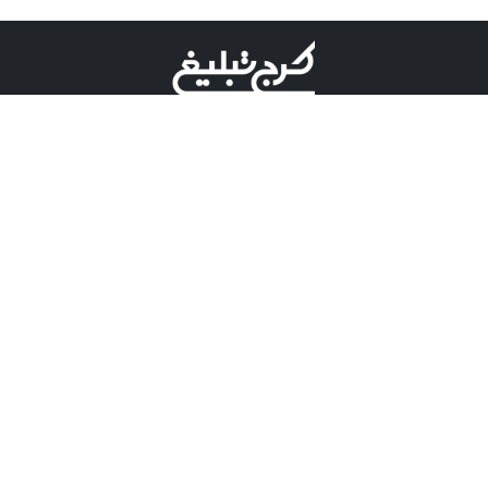
©کرج تبلیغ علامت تجاری ثبت شده در "اداره ثبت برند"
میباشد و هرگونه استفاده از این عنوان با پسوند و پیشوند قابل
پیگیری قضایی میباشد.
دارای نماد اعتبار 1 ستاره از مركز توسعه تجارت الكترونیكی
وزارت صنعت، معدن و تجارت.
مسئولیت آگهی های درج شده در این سایت بر عهده آگهی
دهنده می باشد.
تعرفه تبلیغات
پنل کاربری
تماس با کرج تبلیغ