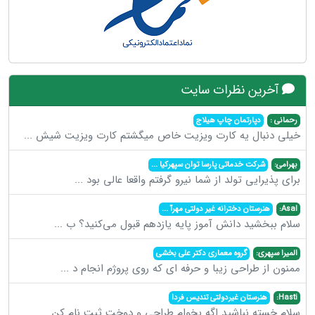
آخرین نظرات سایت
رحمانی :
دپارتمان چاپ هیلاج
خیلی دنبال یه کارت ویزیت خاص میگشتم کارت ویزیت شیش
...
بهرامی:
شرکت خدماتی پارسا توان سپهرکیا
...
برای پذیرایی تولد از شما نیرو گرفتم واقعا عالی بود
...
Asal:
هنرستان دخترانه غیر دولتی مهرآ
...
سلام ببخشید دانش آموز پایه یازدهم قبول می‌کنید؟ ب
...
المیرا سپهری:
گروه معماری دکتر علی بخشی
ممنون از طراحی زیبا و حرفه ای که روی پروژم انجام د
...
Hasti:
هنرستان غیردولتی تندیس فردا
سلام خسته نباشید اگه بخوام طراحی و دوخت ثبت نام کن
...