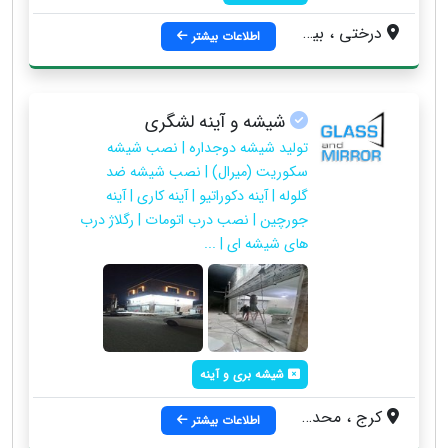
درختی ، بین خیابان چهارم و پنجم
اطلاعات بیشتر
شیشه و آینه لشگری
تولید شیشه دوجداره | نصب شیشه
سکوریت (میرال) | نصب شیشه ضد
گلوله | آینه دکوراتیو | آینه کاری | آینه
جورچین | نصب درب اتومات | رگلاژ درب
های شیشه ای | ...
شیشه بری و آینه
کرج ، محدوده مهرشهر
اطلاعات بیشتر