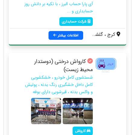
آی پارا حساب البرز ، با تکیه بر دانش روز
حسابداری و ...
شرکت حسابداری
کرج ، گلشهر ، خیابان درختی ، نبش کوچه لاله ، طبقه فوقانی نانوایی عرفان ، واحد 3
اطلاعات بیشتر
کارواش درختی (دوستدار
محیط زیست)
شستشوی کامل خودرو ، خشکشویی
کامل داخل خشگیری رنگ بدنه ، پولیش
و واکس بدنه ، قیرشویی دارای بوفه
کارواش