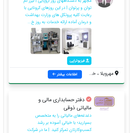
مجهز به دستگاههای روز اروپایی | لیزر کم
توان و پرتوان | در این روزهای کرونایی با
رعایت کلیه پروتکل های وزارت بهداشت
و درمان آماده ارائه خدمات به روز خ...
فیزیوتراپی
مهرویلا ، خیابان درختی ، روبروی میدان عطار ، جنب بانک سپه ، ساختمان نسترن ، پلاک ۲۷۳ ، طبقه 5 ، فیزیوتراپی آترینا
اطلاعات بیشتر
دفتر حسابداری مالی و
مالیاتی ذوقی
دغدغه‌های مالیاتی را به متخصص
بسپارید؛ با خیالی آسوده بر رشد
کسب‌وکارتان تمرکز کنید. | ما در شرکت