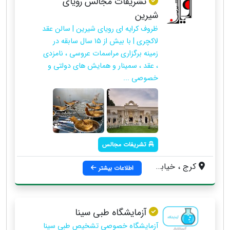
تشریفات مجالس رویای
شیرین
ظروف کرایه ای رویای شیرین | سالن عقد
لاکچری | با بیش از ۱۵ سال سابقه در
زمینه برگزاری مراسمات عروسی ، نامزدی
، عقد ، سمینار و همایش های دولتی و
خصوصی ...
تشریفات مجالس
کرج ، خیابان درختی ، روبروی فروشگاه نون ماست نبش کوچه فکوری
اطلاعات بیشتر
آزمایشگاه طبی سینا
آزمایشگاه خصوصی تشخیص طبی سینا