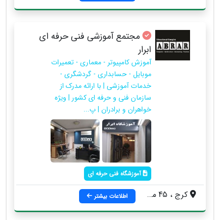
مجتمع آموزشی فنی حرفه ای
ابرار
آموزش کامپیوتر - معماری - تعمیرات
موبایل - حسابداری - گردشگری -
خدمات آموزشی | با ارائه مدرک از
سازمان فنی و حرفه ای کشور | ویژه
خواهران و برادران | پ...
آموزشگاه فنی حرفه ای
کرج ، 45 متری گلشهر ، ابتدای خیابان درختی ، مقابل برج آرمانی (بازار موبایل مرکزی) ، جنب املاک درختی ، ساختمان نرگس (موبایل سنتر) ، واحد 5
اطلاعات بیشتر