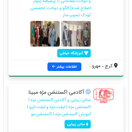
و دوخت مقدماتی تا پیشرفته (مولر
اصلاح شده) الگو و دوخت تخصصی
کودک تصویر ساز...
آموزشگاه خیاطی
کرج ، مهرویلا ، خیابان درختی ، حدفاصل میدان عطار و سراه تهران ، جنب شیرینی نیما ساختمان اروند طبقه دوم
اطلاعات بیشتر
آکادمی اکستنشن مژه مبینا
سالن زیبایی و آکادمی اکستنشن مژه |
اکستنشن مژه | لیفت مژه و لیفت ابرو |
آموزش اکستنشن مژه | اکستنشن مو
سالن زیبایی