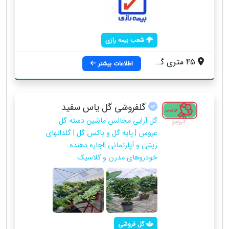
شعب بیمه رازی
45 متری گلشهر ، خیابان درختی ، روبروی بیمه کارآفرین
اطلاعات بیشتر
گلفروشی گل یاس سفید
گل آرایی مجالس ماشین دسته گل
عروس | پایه گل و باکس گل | گلدانهای
زینتی و آپارتمانی |اجاره دهنده
خودروهای مدرن و کلاسیک
گل فروشی