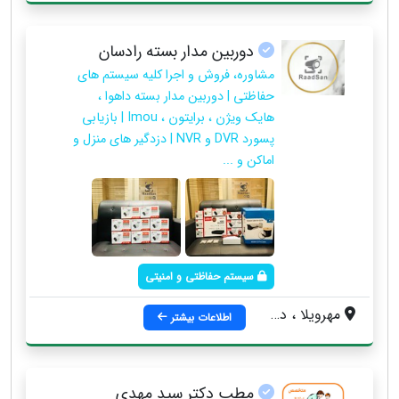
دوربین مدار بسته رادسان
مشاوره، فروش و اجرا کلیه سیستم های
حفاظتی | دوربین مدار بسته داهوا ،
هایک ویژن ، برایتون ، Imou | بازیابی
پسورد DVR و NVR | دزدگیر های منزل و
اماکن و ...
سیستم حفاظتی و امنیتی
مهرویلا ، درختی ، مابین میدان مادر و سه راه تهران ، ساختمان اشکان ، واحد 2
اطلاعات بیشتر
مطب دکتر سید مهدی