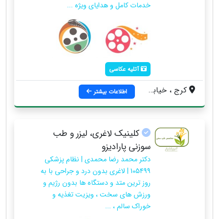
خدمات کامل و هدایای ویژه ...
آتلیه عکاسی
کرج ، خیابان درختی ، بین بلوار حدادی و 45 متری گلشهر ، بعد از لاله ، روبروی بیمه کارآفرین ، **استودیو آریامیکس**
اطلاعات بیشتر
کلینیک لاغری، لیزر و طب
سوزنی پارادیزو
دکتر محمد رضا محمدی | نظام پزشکی
105499 | لاغری بدون درد و جراحی با به
روز ترین متد و دستگاه ها بدون رژیم و
ورزش های سخت ، ویزیت تغذیه و
خوراک سالم ، ...