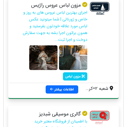
مزون لباس عروس راژیس
اجرای بهترین لباس عروس های به روز و
خاص و ژورنالی | شما میتونید عکس
لباس مورد علاقه خودتون بفرستید و
همون براتون اجرا بشه به جهت سفارش
دوخت و اجرا ثبت...
مزون لباس
شعبه ۲=کرج _خ درختی، شعبه ۱=محمدشهر
اطلاعات بیشتر
گالری موسیقی شبدیز
با اطمینان از فروشگاه معتبر خرید