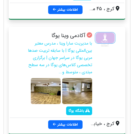
کرج ، 45 متری گلشهر ، ابتدای خیابان درختی ، 200 متر مانده به بانک ملی ، کارواش درختی
اطلاعات بیشتر
آکادمی وینا یوگا
با مدیریت سارا وینا ، مدرس معتبر
بین‌المللی یوگا | با سابقه تربیت صدها
مربی یوگا در سراسر جهان | برگزاری
تخصصی کلاس‌های یوگا در سه سطح
مبتدی ، متوسط و...
باشگاه یوگا
کرج ، خیابان درختی ، جنب فروشگاه امیران ، پلاک ۱۳۹ ساختمان آرشیدا ، طبقه سوم ، واحد ۹
اطلاعات بیشتر