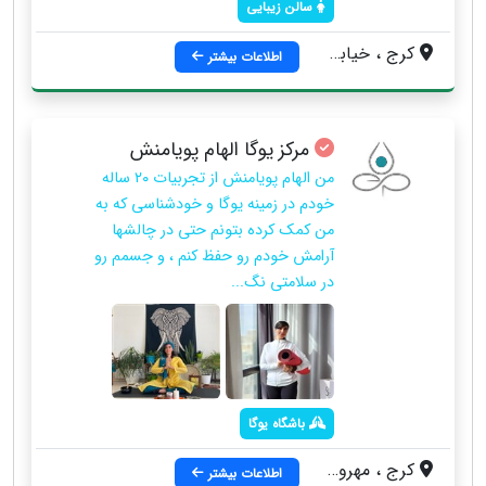
سالن زیبایی
کرج ، خیابان درختی ، نرسیده به سه راه تهران ، جنب شیرینی نیما ، پلاک 297 ، ساختمان اروند ، طبقه دوم ، سالن برلیان
اطلاعات بیشتر
مرکز یوگا الهام پویامنش
من الهام پویامنش از تجربیات ۲۰ ساله
خودم در زمینه یوگا و خودشناسی که به
من کمک کرده بتونم حتی در چالشها
آرامش خودم رو حفظ کنم ، و جسمم رو
در سلامتی نگ...
باشگاه یوگا
کرج ، مهرویلا ، خیابان درختی ، اولین چراغ قرمز ، ساختمان مکعب رنگی ، طبقه ۴ ، واحد ۱۴
اطلاعات بیشتر