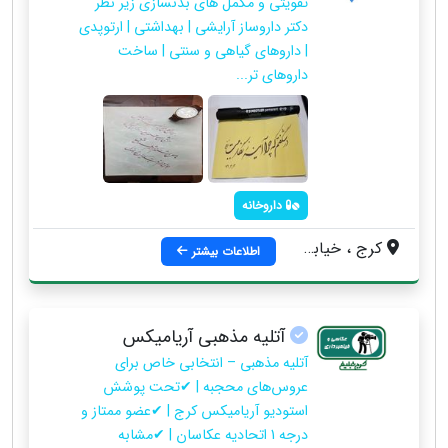
تقویتی و مکمل های بدنسازی زیر نظر
دکتر داروساز آرایشی | بهداشتی | ارتوپدی
| داروهای گیاهی و سنتی | ساخت
داروهای تر...
داروخانه
کرج ، خیابان درختي ، قبل از خیابان پنجم ، پلاک 241 ، روبروی بانک مسکن
اطلاعات بیشتر
آتلیه مذهبی آریامیکس
آتلیه مذهبی – انتخابی خاص برای
عروس‌های محجبه | ✔تحت پوشش
استودیو آریامیکس کرج | ✔عضو ممتاز و
درجه 1 اتحادیه عکاسان | ✔مشابه