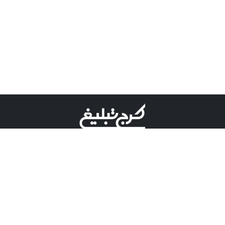
©کرج تبلیغ علامت تجاری ثبت شده در "اداره ثبت برند"
میباشد و هرگونه استفاده از این عنوان با پسوند و پیشوند قابل
پیگیری قضایی میباشد.
دارای نماد اعتبار 1 ستاره از مركز توسعه تجارت الكترونیكی
وزارت صنعت، معدن و تجارت.
مسئولیت آگهی های درج شده در این سایت بر عهده آگهی
دهنده می باشد.