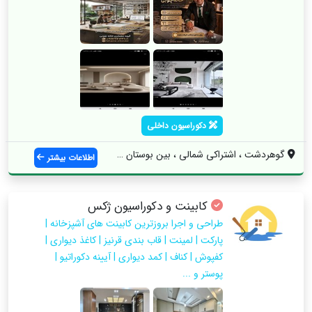
دکوراسیون داخلی
گوهردشت ، اشتراکی شمالی ، بین بوستان 18 ...
اطلاعات بیشتر
کابینت و دکوراسیون ژکس
طراحی و اجرا بروزترین کابینت های آشپزخانه |
پارکت | لمینت | قاب بندی قرنیز | کاغذ دیواری |
کفپوش | کناف | کمد دیواری | آیینه دکوراتیو |
پوستر و ...