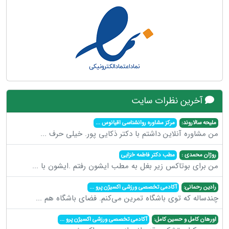
آخرین نظرات سایت
ملیحه سالاروند:
مرکز مشاوره روانشناسی اقیانوس
...
من مشاوره آنلاین داشتم با دکتر ذکایی پور. خیلی حرف
...
روژان محمدی :
مطب دکتر فاطمه خزایی
من برای بوتاکس زیر بغل به مطب ایشون رفتم .ایشون با
...
رادین رحمانی:
آکادمی تخصصی ورزشی اکسیژن پرو
...
چندساله که توی باشگاه تمرین می‌کنم. فضای باشگاه هم
...
اورهان کامل و حسین کامل:
آکادمی تخصصی ورزشی اکسیژن پرو
...