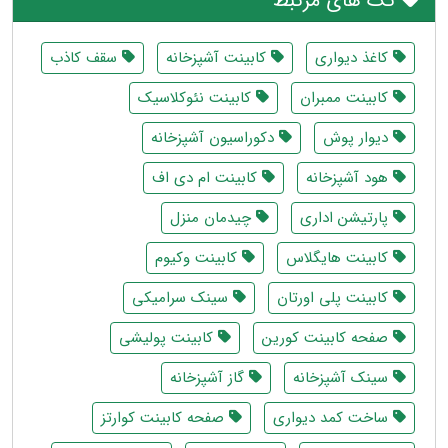
تگ های مرتبط
کاغذ دیواری
کابینت آشپزخانه
سقف کاذب
کابینت ممبران
کابینت نئوکلاسیک
دیوار پوش
دکوراسیون آشپزخانه
هود آشپزخانه
کابینت ام دی اف
پارتیشن اداری
چیدمان منزل
کابینت هایگلاس
کابینت وکیوم
کابینت پلی اورتان
سینک سرامیکی
صفحه کابینت کورین
کابینت پولیشی
سینک آشپزخانه
گاز آشپزخانه
ساخت کمد دیواری
صفحه کابینت کوارتز