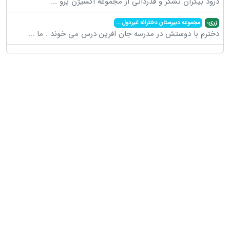
درود بیکران تشکر و قدردانی از مجموعه اکسیژن پرو
...
زری:
مجموعه دبیرستان دخترانه غیردول
...
دخترم با دوستش در مدرسه جان افرین درس می خوند . ما
...