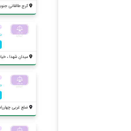
کرج طالقانی جنوب
د
ميدان شهدا ، خيابا
د
ضلع غربي چهارراه ط