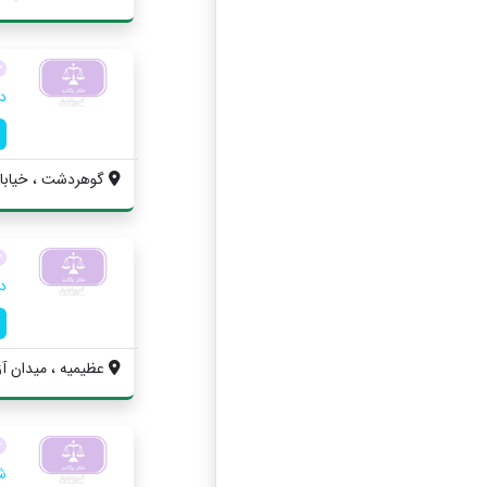
د
گوهردشت ، خيابان 
د
عظیمیه ، ميدان آزا
ش