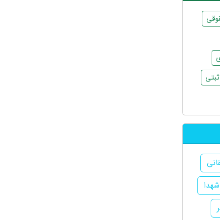
وقی
ی
بتی
انی
شهدا