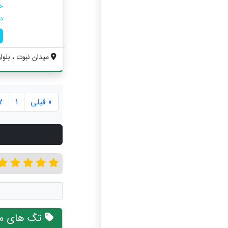
خ
د
میدان نبوت ، بلوا
« قبلی
1
2
تگ های مر