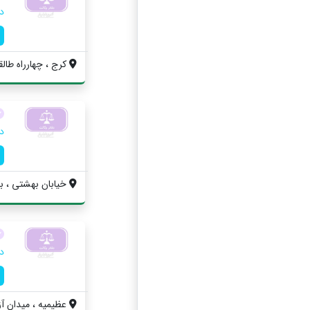
د
کرج ، چهارراه طال
د
خيابان بهشتي ، بین
د
عظیمیه ، ميدان آزا