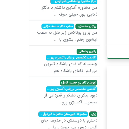
مرکز مشاوره روانشناسی اقیانوس
...
من مشاوره آنلاین داشتم با دکتر
ذکایی پور. خیلی حرف
...
روژان محمدی :
مطب دکتر فاطمه خزایی
من برای بوتاکس زیر بغل به مطب
ایشون رفتم .ایشون با
...
رادین رحمانی:
آکادمی تخصصی ورزشی اکسیژن پرو
...
چندساله که توی باشگاه تمرین
می‌کنم. فضای باشگاه هم
...
اورهان کامل و حسین کامل:
آکادمی تخصصی ورزشی اکسیژن پرو
...
درود بیکران تشکر و قدردانی از
مجموعه اکسیژن پرو
...
زری:
مجموعه دبیرستان دخترانه غیردول
...
دخترم با دوستش در مدرسه جان
افرین درس می خوند . ما
...