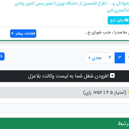
انوادگی و ... | فارغ التحصیل از دانشگاه تهران | عضو رسمی کانون وکلای
ادگستری البرز
وکیل کرج
ر ملاصدرا ، جنب شورای ح...
اطلاعات بیشتر
38 مورد ی
3
4
بعدی »
افزودن شغل شما به لیست وکالت بلاعزل
(امتیاز 4.5 | 1752 رای)
تبط