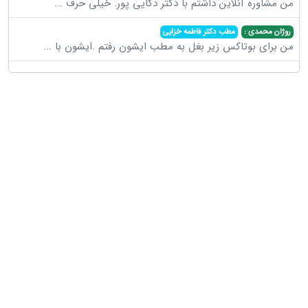
من مشاوره آنلاین داشتم با دکتر ذکایی پور. خیلی حرف
...
روژان محمدی :
مطب دکتر فاطمه خزایی
من برای بوتاکس زیر بغل به مطب ایشون رفتم .ایشون با
...