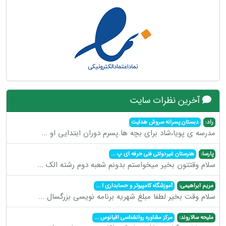
آخرین نظرات سایت
راد:
دبستان پسرانه سروش هدایت
مدرسه ی پویا،شاد برای بچه ها.پسرم دوران ابتدایی او
...
پارسا:
هنرستان غیردولتی فنی حرفه ای پ
...
سلام وقتتون بخیر میخواستم بدونم شعبه دوم رشته الک
...
مریم ابراهیمی:
آموزشگاه کامپیوتر و حسابداری ا
...
سلام وقت بخیر لطفا مبلغ شهریه برنامه نویسی بزرگسال
...
ملیحه سالاروند:
مرکز مشاوره روانشناسی اقیانوس
...