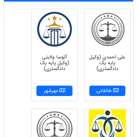
علی احمدی (وکیل
آتوسا ولایتی
پایه یک
(وکیل پایه یک
دادگستری)
دادگستری)
طالقانی
مهرشهر