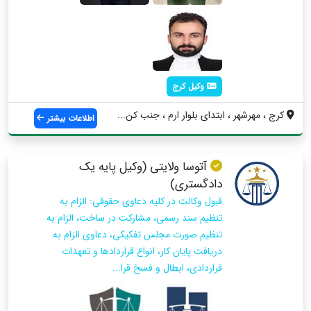
وکیل کرج
کرج ، مهرشهر ، ابتدای بلوار ارم ، جنب کن...
اطلاعات بیشتر
آتوسا ولایتی (وکیل پایه یک
دادگستری)
قبول وكالت در كليه دعاوی حقوقی: الزام به
تنظیم سند رسمی، مشارکت در ساخت، الزام به
تنظیم صورت مجلس تفکیکی، دعاوی الزام به
دریافت پایان کار، انواع قراردادها و تعهدات
قراردادی، ابطال و فسخ قرا...