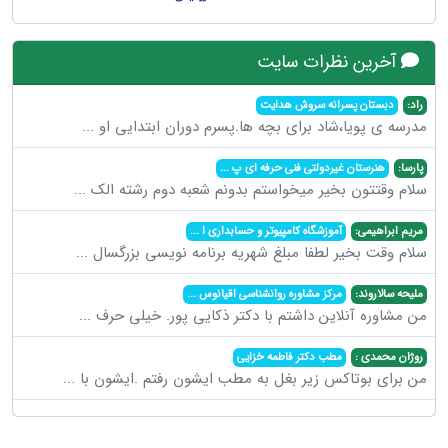
آخرین نظرات سایت
راد:
دبستان پسرانه سروش هدایت
مدرسه ی پویا،شاد برای بچه ها.پسرم دوران ابتدایی او
...
پارسا:
هنرستان غیردولتی فنی حرفه ای پ
...
سلام وقتتون بخیر میخواستم بدونم شعبه دوم رشته الک
...
مریم ابراهیمی:
آموزشگاه کامپیوتر و حسابداری ا
...
سلام وقت بخیر لطفا مبلغ شهریه برنامه نویسی بزرگسال
...
ملیحه سالاروند:
مرکز مشاوره روانشناسی اقیانوس
...
من مشاوره آنلاین داشتم با دکتر ذکایی پور. خیلی حرف
...
روژان محمدی :
مطب دکتر فاطمه خزایی
من برای بوتاکس زیر بغل به مطب ایشون رفتم .ایشون با
...