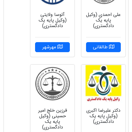
علی احمدی (وکیل
آتوسا ولایتی
پایه یک
(وکیل پایه یک
دادگستری)
دادگستری)
طالقانی
مهرشهر
دکتر علیرضا اکبری
فرزین خلج امیر
(وکیل پایه یک
حسینی (وکیل
دادگستری)
پایه یک
دادگستری)