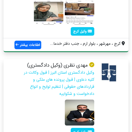
وکیل کرج
کرج ، مهرشهر ، بلوار ارم ، جنب دفتر خدما...
اطلاعات بیشتر
مهدی نظری (وکیل دادگستری)
وکیل دادگستری استان البرز | قبول وکالت در
کلیه دعاوی | قبول پرونده های ملکی و
قراردادهای حقوقی | تنظیم لوایح و انواع
دادخواست و شکواییه