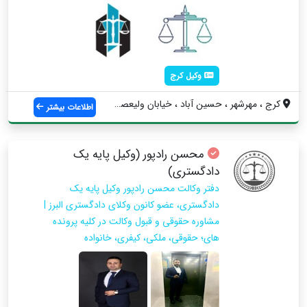
وکیل کرج
کرج ، مهرشهر ، حسین آباد ، خیابان ولیعصر...
اطلاعات بیشتر
محسن رادپور (وکیل پایه یک
دادگستری)
دفتر وکالت محسن رادپور وکیل پایه یک
دادگستری، عضو کانون وکلای دادگستری البرز |
مشاوره حقوقی و قبول وکالت در کلیه پرونده
های؛ حقوقی، ملکی، کیفری، خانواده