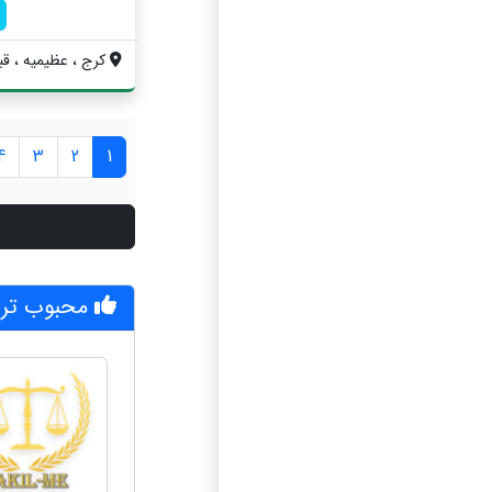
کرج ، عظیمیه ، قبل
4
3
2
1
محبوب تری