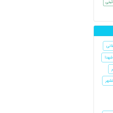
بتی
انی
شهدا
نشهر