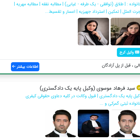
نواده : | طلاق (توافقی - یک طرفه - غیابی) | مطالبه نفقه | مطالبه مهریه |
جرت المثل | تمکین | استرداد جهیزیه | اعسار و تقسیط...
وکیل کرج
ی ، قبل از پل آزادگان
اطلاعات بیشتر
سید فرهاد موسوی (وکیل پایه یک دادگستری)
کیل پایه یک دادگستری | قبول وکالت در کلیه دعاوی حقوقی کیفری
نواده ثبتی گمرکی و ...