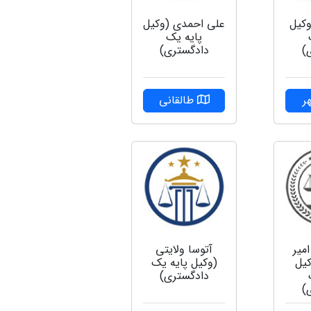
وکیل
علی احمدی (وکیل
پایه یک
)
دادگستری)
ر
طالقانی
میر
آتوسا ولایتی
یل
(وکیل پایه یک
دادگستری)
)