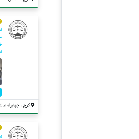
ا
م
ف
ا
کرج ، چهارراه طالقا
پ