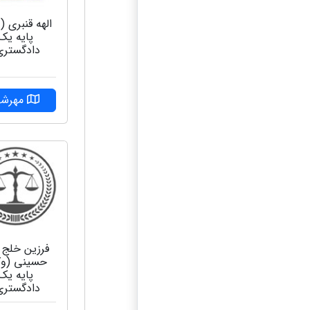
الهه قنبری (
پایه یک
دادگستری
مهرشه
فرزین خلج ا
حسینی (وک
پایه یک
دادگستری