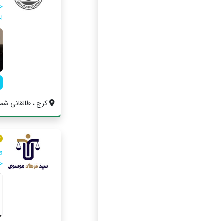
خا
ا
کرج ، طالقانی شمال
و
خا