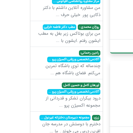
مرکز مشاوره روانشناسی اقیانوس
...
من مشاوره آنلاین داشتم با دکتر
ذکایی پور. خیلی حرف
...
روژان محمدی :
مطب دکتر فاطمه خزایی
من برای بوتاکس زیر بغل به مطب
ایشون رفتم .ایشون با
...
رادین رحمانی:
آکادمی تخصصی ورزشی اکسیژن پرو
...
چندساله که توی باشگاه تمرین
می‌کنم. فضای باشگاه هم
...
اورهان کامل و حسین کامل:
آکادمی تخصصی ورزشی اکسیژن پرو
...
درود بیکران تشکر و قدردانی از
مجموعه اکسیژن پرو
...
زری:
مجموعه دبیرستان دخترانه غیردول
...
دخترم با دوستش در مدرسه جان
افرین درس می خوند . ما
...