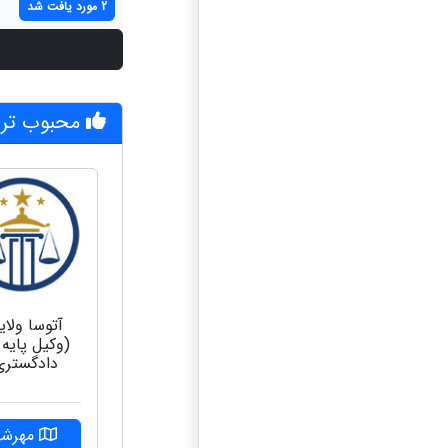
2 مورد یافت شد
محبوب تری
آتوسا ولای
(وکیل پایه
دادگستری
مهرشه