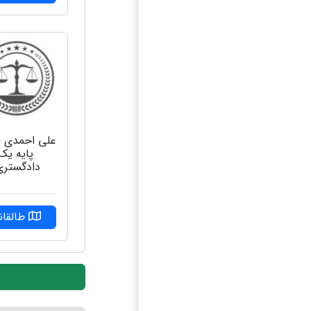
علی احمدی (
پایه یک
دادگستری
طالقان