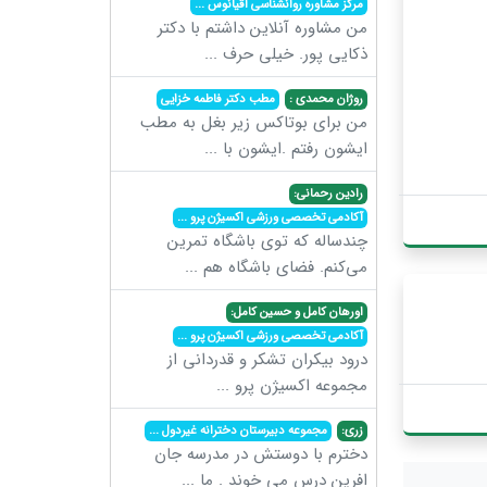
مرکز مشاوره روانشناسی اقیانوس
...
من مشاوره آنلاین داشتم با دکتر
ذکایی پور. خیلی حرف
...
روژان محمدی :
مطب دکتر فاطمه خزایی
من برای بوتاکس زیر بغل به مطب
ایشون رفتم .ایشون با
...
رادین رحمانی:
آکادمی تخصصی ورزشی اکسیژن پرو
...
چندساله که توی باشگاه تمرین
می‌کنم. فضای باشگاه هم
...
اورهان کامل و حسین کامل:
آکادمی تخصصی ورزشی اکسیژن پرو
...
درود بیکران تشکر و قدردانی از
مجموعه اکسیژن پرو
...
زری:
مجموعه دبیرستان دخترانه غیردول
...
دخترم با دوستش در مدرسه جان
افرین درس می خوند . ما
...