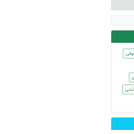
وقی
ی
بتی