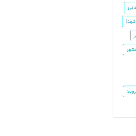
انی
شهدا
نشهر
ویلا