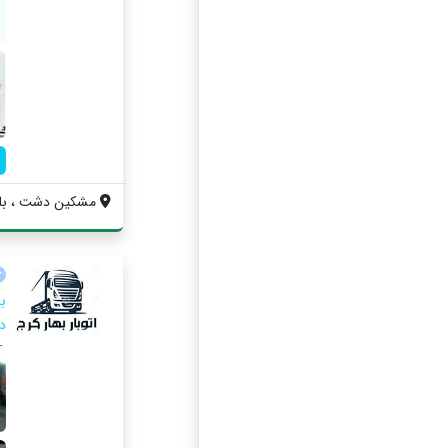
مشکین دشت ، بلوا
ب
ده