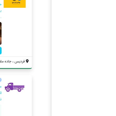
ح
ب
..
فردیس ، جاده ملارد 
ح
ا
ن