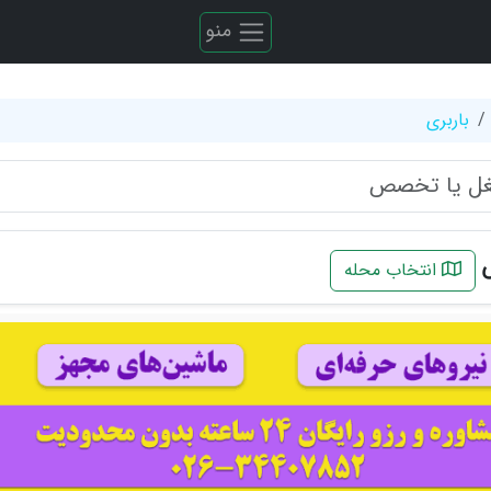
منو
باربری
س
انتخاب محله