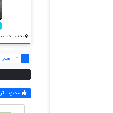
مشکین دشت ، بلوار 45 متری سعید صیاد 
1
2
بعدی »
محبوب ترین