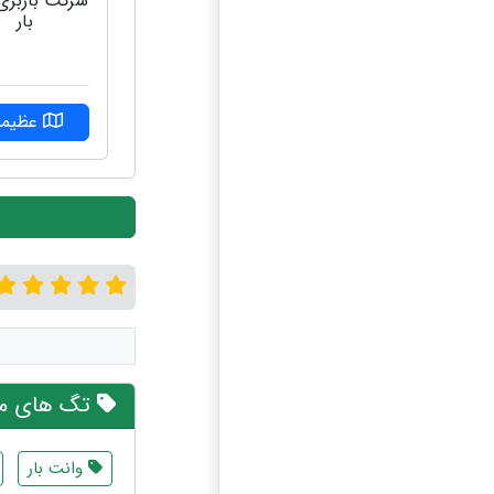
شرکت باربری 
بار
عظیمی
تگ های مر
وانت بار