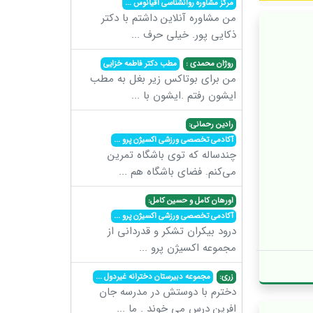
مرکز مشاوره روانشناسی اقیانوس
...
من مشاوره آنلاین داشتم با دکتر
ذکایی پور. خیلی حرف
...
روژان محمدی :
مطب دکتر فاطمه خزایی
من برای بوتاکس زیر بغل به مطب
ایشون رفتم .ایشون با
...
رادین رحمانی:
آکادمی تخصصی ورزشی اکسیژن پرو
...
چندساله که توی باشگاه تمرین
می‌کنم. فضای باشگاه هم
...
اورهان کامل و حسین کامل:
آکادمی تخصصی ورزشی اکسیژن پرو
...
درود بیکران تشکر و قدردانی از
مجموعه اکسیژن پرو
...
زری:
مجموعه دبیرستان دخترانه غیردول
...
دخترم با دوستش در مدرسه جان
افرین درس می خوند . ما
...