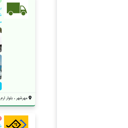
ش
م
مهرشهر ، بلوار ارم
ش