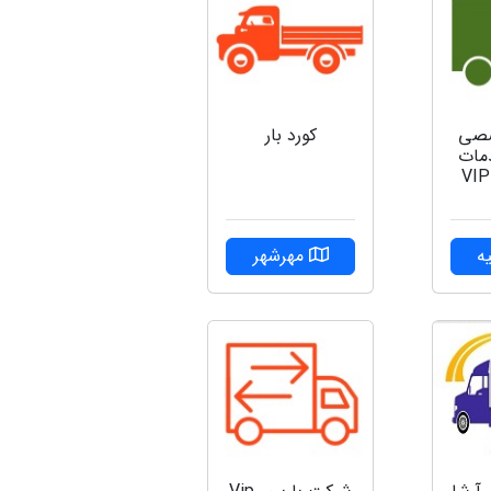
صی
کورد بار
دمات
بسته بندی VIP
ه
مهرشهر