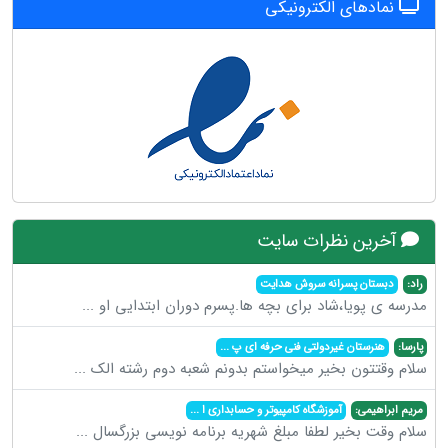
نمادهای الکترونیکی
آخرین نظرات سایت
راد:
دبستان پسرانه سروش هدایت
مدرسه ی پویا،شاد برای بچه ها.پسرم دوران ابتدایی او
...
پارسا:
هنرستان غیردولتی فنی حرفه ای پ
...
سلام وقتتون بخیر میخواستم بدونم شعبه دوم رشته الک
...
مریم ابراهیمی:
آموزشگاه کامپیوتر و حسابداری ا
...
سلام وقت بخیر لطفا مبلغ شهریه برنامه نویسی بزرگسال
...