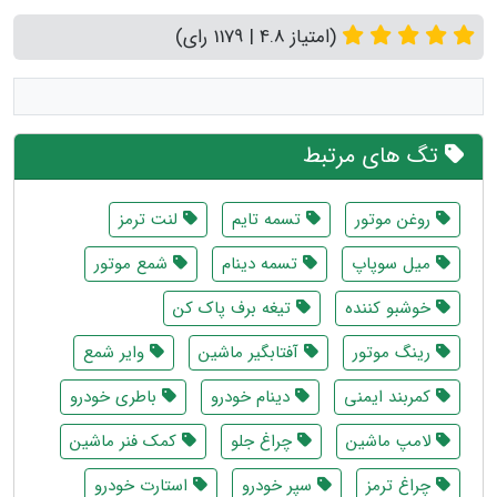
(امتیاز 4.8 | 1179 رای)
تگ های مرتبط
روغن موتور
تسمه تایم
لنت ترمز
میل سوپاپ
تسمه دینام
شمع موتور
خوشبو کننده
تیغه برف پاک کن
رینگ موتور
آفتابگیر ماشین
وایر شمع
کمربند ایمنی
دینام خودرو
باطری خودرو
لامپ ماشین
چراغ جلو
کمک فنر ماشین
چراغ ترمز
سپر خودرو
استارت خودرو