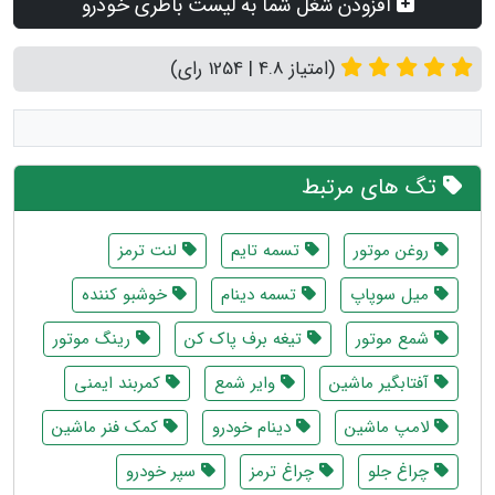
افزودن شغل شما به لیست باطری خودرو
(امتیاز 4.8 | 1254 رای)
تگ های مرتبط
روغن موتور
تسمه تایم
لنت ترمز
میل سوپاپ
تسمه دینام
خوشبو کننده
شمع موتور
تیغه برف پاک کن
رینگ موتور
آفتابگیر ماشین
وایر شمع
کمربند ایمنی
لامپ ماشین
دینام خودرو
کمک فنر ماشین
چراغ جلو
چراغ ترمز
سپر خودرو