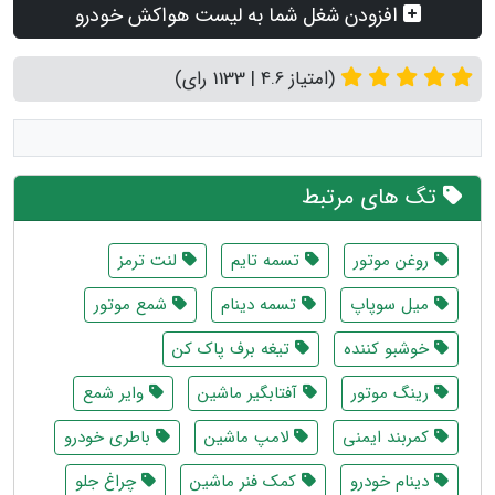
افزودن شغل شما به لیست هواکش خودرو
(امتیاز 4.6 | 1133 رای)
تگ های مرتبط
روغن موتور
تسمه تایم
لنت ترمز
میل سوپاپ
تسمه دینام
شمع موتور
خوشبو کننده
تیغه برف پاک کن
رینگ موتور
آفتابگیر ماشین
وایر شمع
کمربند ایمنی
لامپ ماشین
باطری خودرو
دینام خودرو
کمک فنر ماشین
چراغ جلو