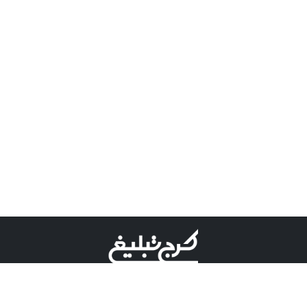
©کرج تبلیغ علامت تجاری ثبت شده در "اداره ثبت برند"