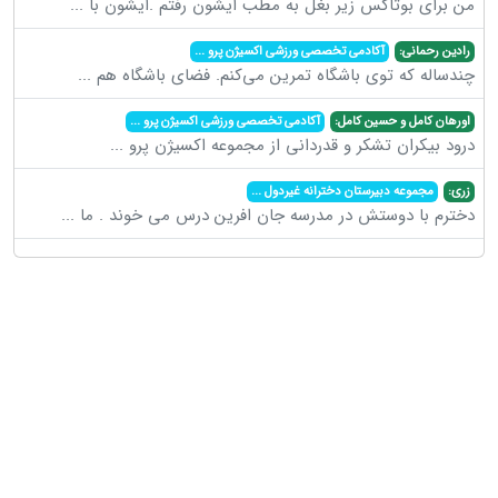
من برای بوتاکس زیر بغل به مطب ایشون رفتم .ایشون با
...
رادین رحمانی:
آکادمی تخصصی ورزشی اکسیژن پرو
...
چندساله که توی باشگاه تمرین می‌کنم. فضای باشگاه هم
...
اورهان کامل و حسین کامل:
آکادمی تخصصی ورزشی اکسیژن پرو
...
درود بیکران تشکر و قدردانی از مجموعه اکسیژن پرو
...
زری:
مجموعه دبیرستان دخترانه غیردول
...
دخترم با دوستش در مدرسه جان افرین درس می خوند . ما
...