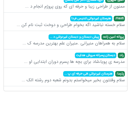
ممنون از طراحی زیبا و حرفه ای که روی پروژم انجام د
...
Hasti:
هنرستان غیردولتی تندیس فردا
سلام خسته نباشید اگه بخوام طراحی و دوخت ثبت نام کن
...
پروانه امین زاده:
پیش دبستان و دبستان غیردولتی د
...
سلام به همراهان منیرانی .منیران علم بهترین مدرسه ک
...
راد:
دبستان پسرانه سروش هدایت
مدرسه ی پویا،شاد برای بچه ها.پسرم دوران ابتدایی او
...
پارسا:
هنرستان غیردولتی فنی حرفه ای پ
...
سلام وقتتون بخیر میخواستم بدونم شعبه دوم رشته الک
...