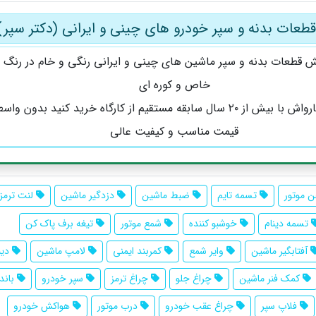
قطعات بدنه و سپر خودرو های چینی و ایرانی (دکتر سپر)
 قطعات بدنه و سپر ماشین های چینی و ایرانی رنگی و خام در رنگ 
خاص و کوره ای
با ضمانت کارواش با بیش از ۲۰ سال سابقه مستقیم از کارگاه خرید کنید بدون وا
قیمت مناسب و کیفیت عالی
 موتور
تسمه تایم
ضبط ماشین
دزدگیر ماشین
لنت ترمز
تسمه دینام
خوشبو کننده
شمع موتور
تیغه برف پاک کن
آفتابگیر ماشین
وایر شمع
کمربند ایمنی
لامپ ماشین
دین
کمک فنر ماشین
چراغ جلو
چراغ ترمز
سپر خودرو
باند
فلاپ سپر
چراغ عقب خودرو
درب موتور
هواکش خودرو