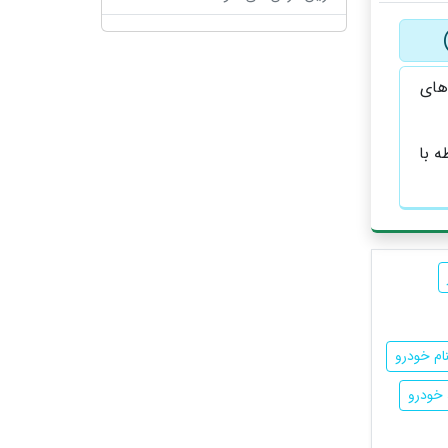
های
سطه با
ام خودرو
 خودرو