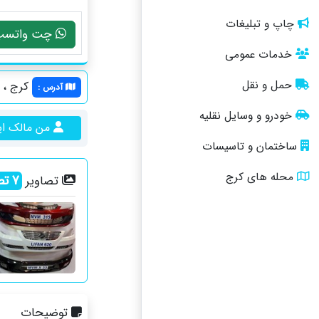
چاپ و تبلیغات
چت واتسپ
خدمات عمومی
حمل و نقل
کرج ، ش
آدرس
:
خودرو و وسایل نقلیه
من مالک ا
ساختمان و تاسیسات
محله های کرج
7
تص
تصاویر
توضیحات