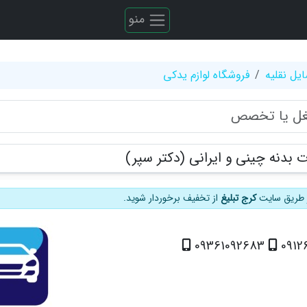
منو
یل نقلیه
فروشگاه لوازم یدکی
 بدنه چینی و ایرانی (دکتر سپر)
از طریق سایت
کرج تبلیغ
از تخفیف برخوردار شوید.
09361092683
0912