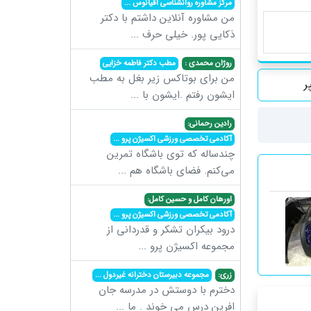
مرکز مشاوره روانشناسی اقیانوس
...
من مشاوره آنلاین داشتم با دکتر
ذکایی پور. خیلی حرف
...
روژان محمدی :
مطب دکتر فاطمه خزایی
من برای بوتاکس زیر بغل به مطب
ر
ایشون رفتم .ایشون با
...
رادین رحمانی:
آکادمی تخصصی ورزشی اکسیژن پرو
...
چندساله که توی باشگاه تمرین
می‌کنم. فضای باشگاه هم
...
اورهان کامل و حسین کامل:
آکادمی تخصصی ورزشی اکسیژن پرو
...
درود بیکران تشکر و قدردانی از
مجموعه اکسیژن پرو
...
زری:
مجموعه دبیرستان دخترانه غیردول
...
دخترم با دوستش در مدرسه جان
افرین درس می خوند . ما
...