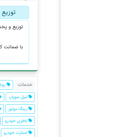
توزیع 
توزیع و پخش
خدمات:
روغن
میل سوپاپ
رینگ موتور
باطری خودرو
استارت خودرو