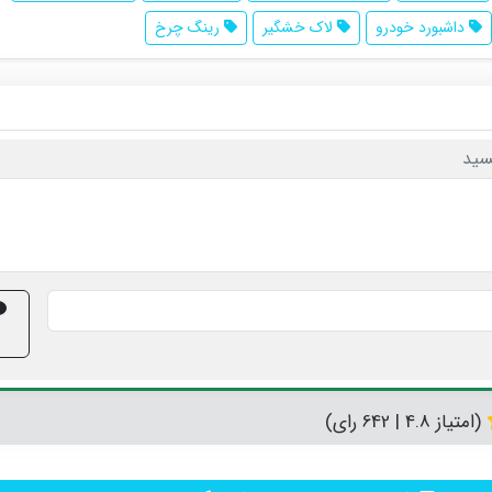
داشبورد خودرو
لاک خشگیر
رینگ چرخ
سید
(امتیاز 4.8 | 642 رای)