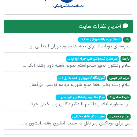
آخرین نظرات سایت
راد:
دبستان پسرانه سروش هدایت
مدرسه ی پویا،شاد برای بچه ها.پسرم دوران ابتدایی او
...
پارسا:
هنرستان غیردولتی فنی حرفه ای پ
...
سلام وقتتون بخیر میخواستم بدونم شعبه دوم رشته الک
...
مریم ابراهیمی:
آموزشگاه کامپیوتر و حسابداری ا
...
سلام وقت بخیر لطفا مبلغ شهریه برنامه نویسی بزرگسال
...
ملیحه سالاروند:
مرکز مشاوره روانشناسی اقیانوس
...
من مشاوره آنلاین داشتم با دکتر ذکایی پور. خیلی حرف
...
روژان محمدی :
مطب دکتر فاطمه خزایی
من برای بوتاکس زیر بغل به مطب ایشون رفتم .ایشون با
...