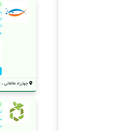
د
ا
آ
ه
چهارراه طالقانی ، 
آ
م
د