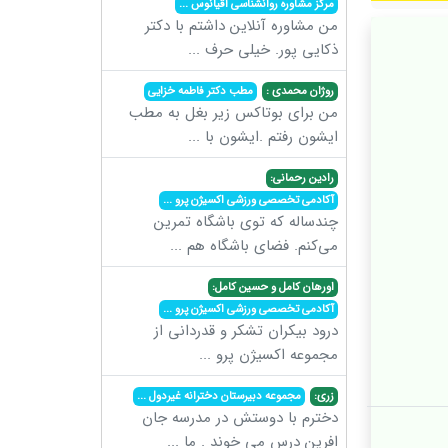
مرکز مشاوره روانشناسی اقیانوس
...
من مشاوره آنلاین داشتم با دکتر
ذکایی پور. خیلی حرف
...
روژان محمدی :
مطب دکتر فاطمه خزایی
من برای بوتاکس زیر بغل به مطب
ایشون رفتم .ایشون با
...
رادین رحمانی:
آکادمی تخصصی ورزشی اکسیژن پرو
...
چندساله که توی باشگاه تمرین
می‌کنم. فضای باشگاه هم
...
اورهان کامل و حسین کامل:
آکادمی تخصصی ورزشی اکسیژن پرو
...
درود بیکران تشکر و قدردانی از
مجموعه اکسیژن پرو
...
زری:
مجموعه دبیرستان دخترانه غیردول
...
دخترم با دوستش در مدرسه جان
افرین درس می خوند . ما
...