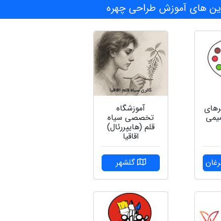
ن های آموزش طراحی چهره
رهای
آموزشگاه
یمی
تخصصی سیاه
قلم (هایپررئال)
اقاقیا
رغان
گلشهر