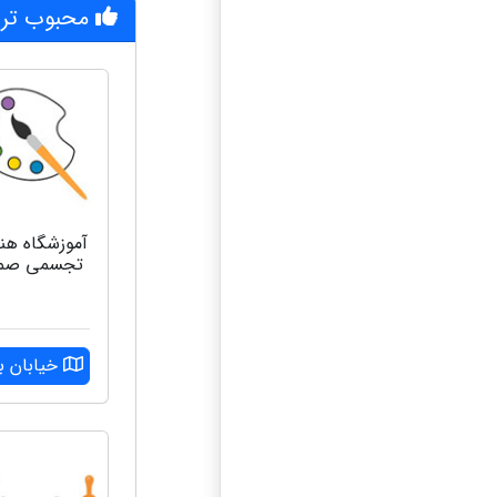
محبوب تری
آموزشگاه هن
تجسمی صم
خیابان ب