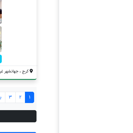
کرج ، جهانشهر غرب
1
2
3
ب