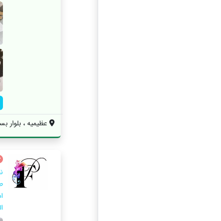
عظیمیه ، بلوار بس
ن
ط
ا
ال