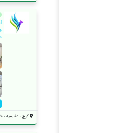
آ
و
ص
کرج ، عظیمیه ، خیابان ۴۵ متری کاج