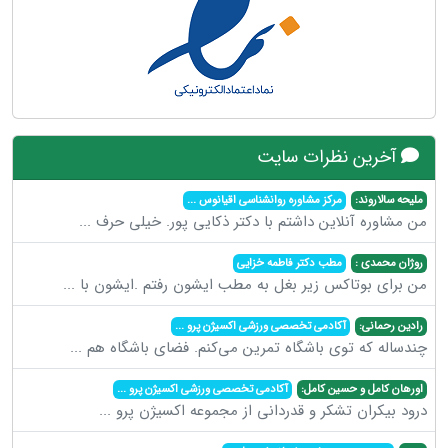
آخرین نظرات سایت
ملیحه سالاروند:
مرکز مشاوره روانشناسی اقیانوس
...
من مشاوره آنلاین داشتم با دکتر ذکایی پور. خیلی حرف
...
روژان محمدی :
مطب دکتر فاطمه خزایی
من برای بوتاکس زیر بغل به مطب ایشون رفتم .ایشون با
...
رادین رحمانی:
آکادمی تخصصی ورزشی اکسیژن پرو
...
چندساله که توی باشگاه تمرین می‌کنم. فضای باشگاه هم
...
اورهان کامل و حسین کامل:
آکادمی تخصصی ورزشی اکسیژن پرو
...
درود بیکران تشکر و قدردانی از مجموعه اکسیژن پرو
...