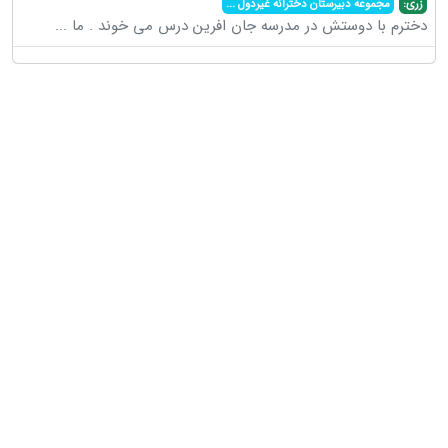
زری:
مجموعه دبیرستان دخترانه غیردول
...
دخترم با دوستش در مدرسه جان افرین درس می خوند . ما
...