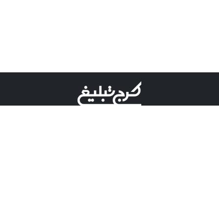
©کرج تبلیغ علامت تجاری ثبت شده در "اداره ثبت برند"
میباشد و هرگونه استفاده از این عنوان با پسوند و پیشوند قابل
پیگیری قضایی میباشد.
دارای نماد اعتبار 1 ستاره از مركز توسعه تجارت الكترونیكی
وزارت صنعت، معدن و تجارت.
مسئولیت آگهی های درج شده در این سایت بر عهده آگهی
دهنده می باشد.