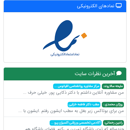
نمادهای الکترونیکی
آخرین نظرات سایت
ملیحه سالاروند:
مرکز مشاوره روانشناسی اقیانوس
...
من مشاوره آنلاین داشتم با دکتر ذکایی پور. خیلی حرف
...
روژان محمدی :
مطب دکتر فاطمه خزایی
من برای بوتاکس زیر بغل به مطب ایشون رفتم .ایشون با
...
رادین رحمانی:
آکادمی تخصصی ورزشی اکسیژن پرو
...
چندساله که توی باشگاه تمرین می‌کنم. فضای باشگاه هم
...