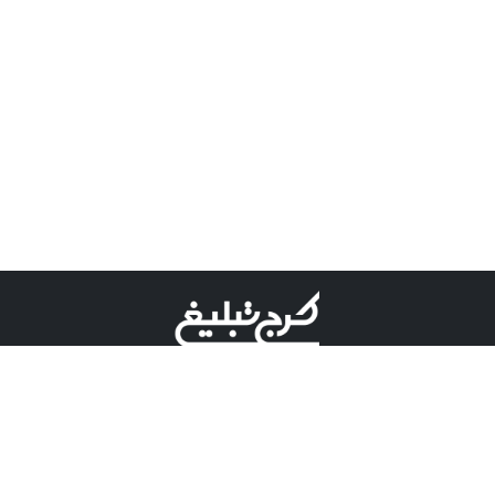
©کرج تبلیغ علامت تجاری ثبت شده در "اداره ثبت برند"
میباشد و هرگونه استفاده از این عنوان با پسوند و پیشوند قابل
پیگیری قضایی میباشد.
دارای نماد اعتبار 1 ستاره از مركز توسعه تجارت الكترونیكی