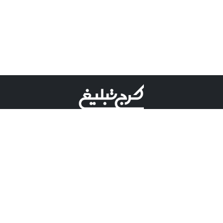
©کرج تبلیغ علامت تجاری ثبت شده در "اداره ثبت برند"
میباشد و هرگونه استفاده از این عنوان با پسوند و پیشوند قابل
پیگیری قضایی میباشد.
دارای نماد اعتبار 1 ستاره از مركز توسعه تجارت الكترونیكی
وزارت صنعت، معدن و تجارت.
مسئولیت آگهی های درج شده در این سایت بر عهده آگهی
دهنده می باشد.