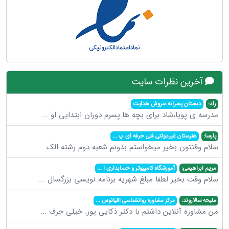
آخرین نظرات سایت
راد:
دبستان پسرانه سروش هدایت
مدرسه ی پویا،شاد برای بچه ها.پسرم دوران ابتدایی او
...
پارسا:
هنرستان غیردولتی فنی حرفه ای پ
...
سلام وقتتون بخیر میخواستم بدونم شعبه دوم رشته الک
...
مریم ابراهیمی:
آموزشگاه کامپیوتر و حسابداری ا
...
سلام وقت بخیر لطفا مبلغ شهریه برنامه نویسی بزرگسال
...
ملیحه سالاروند:
مرکز مشاوره روانشناسی اقیانوس
...
من مشاوره آنلاین داشتم با دکتر ذکایی پور. خیلی حرف
...