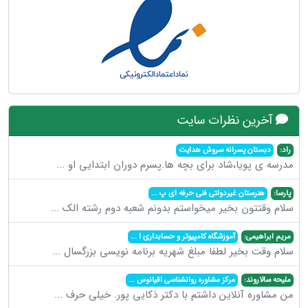
آخرین نظرات سایت
راد:
دبستان پسرانه سروش هدایت
مدرسه ی پویا،شاد برای بچه ها.پسرم دوران ابتدایی او
...
پارسا:
هنرستان غیردولتی فنی حرفه ای پ
...
سلام وقتتون بخیر میخواستم بدونم شعبه دوم رشته الک
...
مریم ابراهیمی:
آموزشگاه کامپیوتر و حسابداری ا
...
سلام وقت بخیر لطفا مبلغ شهریه برنامه نویسی بزرگسال
...
ملیحه سالاروند:
مرکز مشاوره روانشناسی اقیانوس
...
من مشاوره آنلاین داشتم با دکتر ذکایی پور. خیلی حرف
...