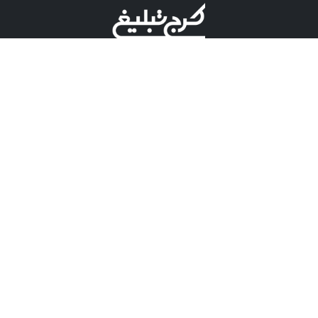
©کرج تبلیغ علامت تجاری ثبت شده در "اداره ثبت برند"
میباشد و هرگونه استفاده از این عنوان با پسوند و پیشوند قابل
پیگیری قضایی میباشد.
دارای نماد اعتبار 1 ستاره از مركز توسعه تجارت الكترونیكی
وزارت صنعت، معدن و تجارت.
مسئولیت آگهی های درج شده در این سایت بر عهده آگهی
دهنده می باشد.
تعرفه تبلیغات
پنل کاربری
تماس با کرج تبلیغ