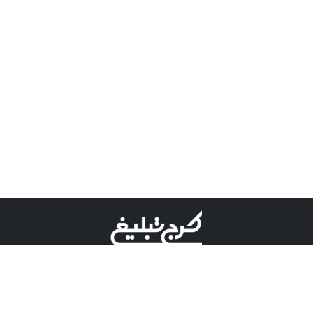
©کرج تبلیغ علامت تجاری ثبت شده در "اداره ثبت برند"
میباشد و هرگونه استفاده از این عنوان با پسوند و پیشوند قابل
پیگیری قضایی میباشد.