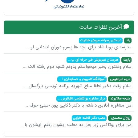
آخرین نظرات سایت
راد:
دبستان پسرانه سروش هدایت
مدرسه ی پویا،شاد برای بچه ها.پسرم دوران ابتدایی او
...
پارسا:
هنرستان غیردولتی فنی حرفه ای پ
...
سلام وقتتون بخیر میخواستم بدونم شعبه دوم رشته الک
...
مریم ابراهیمی:
آموزشگاه کامپیوتر و حسابداری ا
...
سلام وقت بخیر لطفا مبلغ شهریه برنامه نویسی بزرگسال
...
ملیحه سالاروند:
مرکز مشاوره روانشناسی اقیانوس
...
من مشاوره آنلاین داشتم با دکتر ذکایی پور. خیلی حرف
...
روژان محمدی :
مطب دکتر فاطمه خزایی
من برای بوتاکس زیر بغل به مطب ایشون رفتم .ایشون با
...