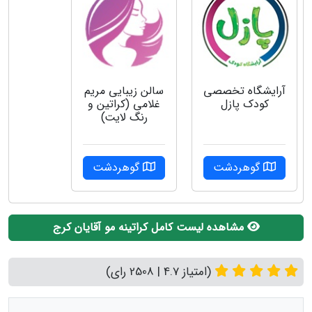
آرایشگاه تخصصی
سالن زیبایی مریم
کودک پازل
غلامی (کراتین و
رنگ لایت)
گوهردشت
گوهردشت
مشاهده لیست کامل کراتینه مو آقایان کرج
(امتیاز 4.7 | 2508 رای)