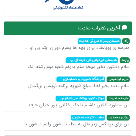
آخرین نظرات سایت
راد:
دبستان پسرانه سروش هدایت
مدرسه ی پویا،شاد برای بچه ها.پسرم دوران ابتدایی او
...
پارسا:
هنرستان غیردولتی فنی حرفه ای پ
...
سلام وقتتون بخیر میخواستم بدونم شعبه دوم رشته الک
...
مریم ابراهیمی:
آموزشگاه کامپیوتر و حسابداری ا
...
سلام وقت بخیر لطفا مبلغ شهریه برنامه نویسی بزرگسال
...
ملیحه سالاروند:
مرکز مشاوره روانشناسی اقیانوس
...
من مشاوره آنلاین داشتم با دکتر ذکایی پور. خیلی حرف
...
روژان محمدی :
مطب دکتر فاطمه خزایی
من برای بوتاکس زیر بغل به مطب ایشون رفتم .ایشون با
...