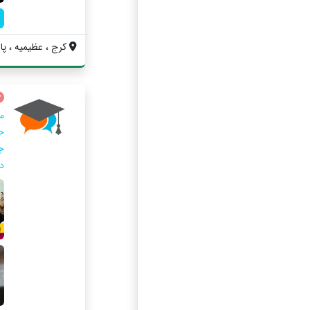
کرج ، عظیمیه ، پای
ج
د