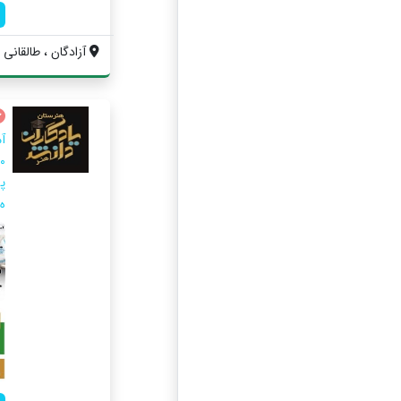
آزادگان ، طالقانی ش
آم
پ
ه.