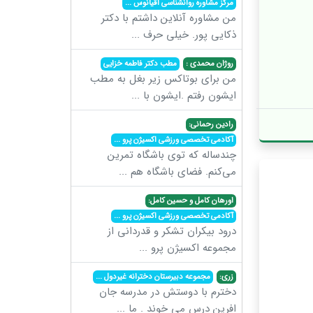
مرکز مشاوره روانشناسی اقیانوس
...
من مشاوره آنلاین داشتم با دکتر
ذکایی پور. خیلی حرف
...
روژان محمدی :
مطب دکتر فاطمه خزایی
من برای بوتاکس زیر بغل به مطب
ایشون رفتم .ایشون با
...
رادین رحمانی:
آکادمی تخصصی ورزشی اکسیژن پرو
...
چندساله که توی باشگاه تمرین
می‌کنم. فضای باشگاه هم
...
اورهان کامل و حسین کامل:
آکادمی تخصصی ورزشی اکسیژن پرو
...
درود بیکران تشکر و قدردانی از
مجموعه اکسیژن پرو
...
زری:
مجموعه دبیرستان دخترانه غیردول
...
دخترم با دوستش در مدرسه جان
افرین درس می خوند . ما
...