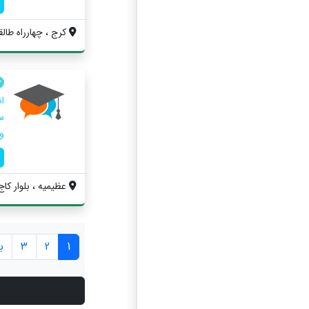
کرج ، چهارراه طالق
ا
و
عظیمیه ، بلوار کاج
1
2
3
ب