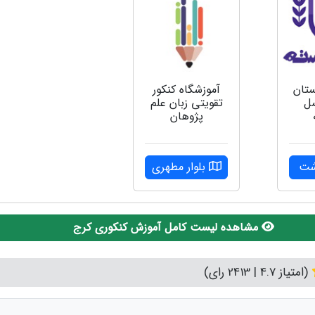
ستان
آموزشگاه کنکور
سل
تقویتی زبان علم
پژوهان
شت
بلوار مطهری
مشاهده لیست کامل آموزش کنکوری کرج
(امتیاز 4.7 | 2413 رای)