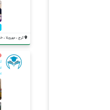
کرج ، مهرویلا ، خی
آ
ا
ا