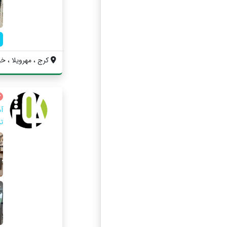
کرج ، مهرویلا ، خی
آ
ت