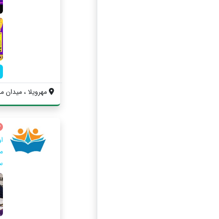
مهرویلا ، میدان ما
ا
س