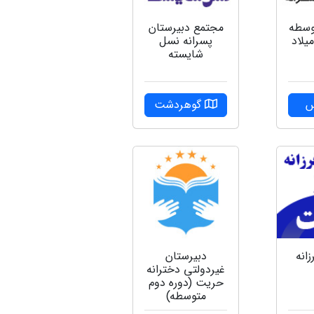
وسطه
مجتمع دبیرستان
یلاد
پسرانه نسل
شایسته
س
گوهردشت
دبیرستان
زانه
غیردولتی دخترانه
حریت (دوره دوم
متوسطه)