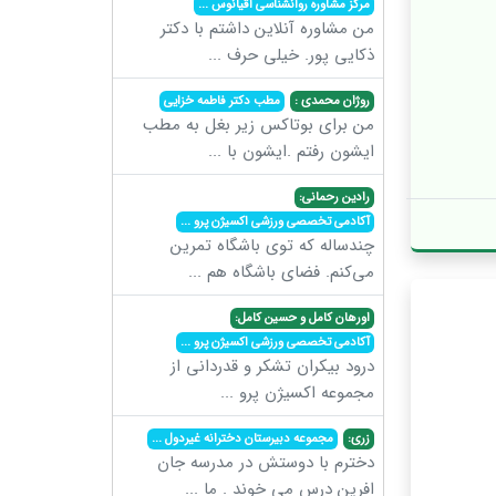
مرکز مشاوره روانشناسی اقیانوس
...
من مشاوره آنلاین داشتم با دکتر
ذکایی پور. خیلی حرف
...
روژان محمدی :
مطب دکتر فاطمه خزایی
من برای بوتاکس زیر بغل به مطب
ایشون رفتم .ایشون با
...
رادین رحمانی:
آکادمی تخصصی ورزشی اکسیژن پرو
...
چندساله که توی باشگاه تمرین
می‌کنم. فضای باشگاه هم
...
اورهان کامل و حسین کامل:
آکادمی تخصصی ورزشی اکسیژن پرو
...
درود بیکران تشکر و قدردانی از
مجموعه اکسیژن پرو
...
زری:
مجموعه دبیرستان دخترانه غیردول
...
دخترم با دوستش در مدرسه جان
افرین درس می خوند . ما
...