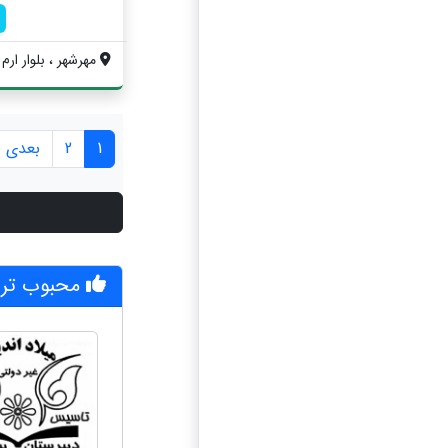
مهرشهر ، بلوار ارم 
1
2
بعدی »
محبوب تری