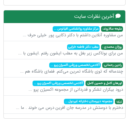
آخرین نظرات سایت
ملیحه سالاروند:
مرکز مشاوره روانشناسی اقیانوس
...
من مشاوره آنلاین داشتم با دکتر ذکایی پور. خیلی حرف
...
روژان محمدی :
مطب دکتر فاطمه خزایی
من برای بوتاکس زیر بغل به مطب ایشون رفتم .ایشون با
...
رادین رحمانی:
آکادمی تخصصی ورزشی اکسیژن پرو
...
چندساله که توی باشگاه تمرین می‌کنم. فضای باشگاه هم
...
اورهان کامل و حسین کامل:
آکادمی تخصصی ورزشی اکسیژن پرو
...
درود بیکران تشکر و قدردانی از مجموعه اکسیژن پرو
...
زری:
مجموعه دبیرستان دخترانه غیردول
...
دخترم با دوستش در مدرسه جان افرین درس می خوند . ما
...