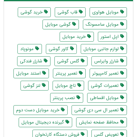
موبايل هواوى
قاب گوشی
خرید گوشی
موبایل سامسونگ
گوشي موبايل
اپل استور
خرید موبایل
لوازم جانبی موبایل
کاور گوشی
مونوپاد
شارژر وایرلس
گلس گوشی
شارژر فندکی
تعمیر کامپیوتر
تعمیر پرینتر
استند موبایل
تعمیرات گوشی
تاچ موبایل
لنز گوشی
موبایل اقساطی
نصب پرینتر
تعمیر ال سی دی گوشی
خرید موبایل دست دوم
محافظ صفحه نمایش
گیرنده دیجیتال موبایل
تعویض گلس
فروش دستگاه کارتخوان