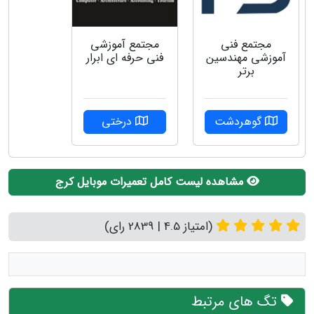
مجتمع فنی
مجتمع آموزشی
آموزشی مهندسین
فنی حرفه ای ابرار
برتر
گوهردشت
درختی
مشاهده لیست کامل تعمیرات موبایل کرج
(امتیاز 4.5 | 2839 رای)
تگ های مرتبط