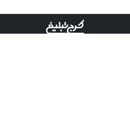
©کرج تبلیغ علامت تجاری ثبت شده در "اداره ثبت برند"
میباشد و هرگونه استفاده از این عنوان با پسوند و پیشوند قابل
پیگیری قضایی میباشد.
دارای نماد اعتبار 1 ستاره از مركز توسعه تجارت الكترونیكی
وزارت صنعت، معدن و تجارت.
مسئولیت آگهی های درج شده در این سایت بر عهده آگهی
دهنده می باشد.
تعرفه تبلیغات
پنل کاربری