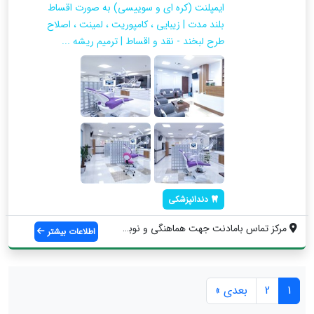
ایمپلنت (کره ای و سوییسی) به صورت اقساط
بلند مدت | زیبایی ، کامپوریت ، لمینت ، اصلاح
طرح لبخند - نقد و اقساط | ترمیم ریشه ...
دندانپزشکی
مرکز تماس بامادنت جهت هماهنگی و نوبت دهی...
اطلاعات بیشتر
1
2
بعدی »