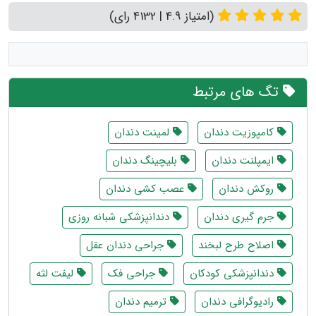
(امتیاز 4.9 | 4132 رای)
تگ های مرتبط
کامپوزیت دندان
لمینت دندان
ایمپلنت دندان
بلیچینگ دندان
روکش دندان
عصب کشی دندان
جرم گیری دندان
دندانپزشکی شبانه روزی
اصلاح طرح لبخند
جراحی دندان عقل
دندانپزشکی کودکان
جراحی فک
لیفت لثه
رادیوگرافی دندان
ترمیم دندان