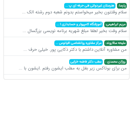
پارسا:
هنرستان غیردولتی فنی حرفه ای پ
...
سلام وقتتون بخیر میخواستم بدونم شعبه دوم رشته الک
...
مریم ابراهیمی:
آموزشگاه کامپیوتر و حسابداری ا
...
سلام وقت بخیر لطفا مبلغ شهریه برنامه نویسی بزرگسال
...
ملیحه سالاروند:
مرکز مشاوره روانشناسی اقیانوس
...
من مشاوره آنلاین داشتم با دکتر ذکایی پور. خیلی حرف
...
روژان محمدی :
مطب دکتر فاطمه خزایی
من برای بوتاکس زیر بغل به مطب ایشون رفتم .ایشون با
...