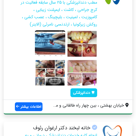
مطب دندانپزشکی با ۲۵ سال سابقه فعالیت در
کرج جراحی ، کاشت ، ایمپلنت زیبایی ،
کامپوزیت ، لمینیت ، بلیچینگ ، عصب کشی ،
روکش زیرکونیا ، ارتدنسی نامرئی (الاینر)
دندانپزشکی
خیابان بهشتی ، بین چهار راه طالقانی و می...
اطلاعات بیشتر
خانه لبخند دكتر ارغوان رئوف
انجام كليه خدمات دندانپزشكى درمانى و به