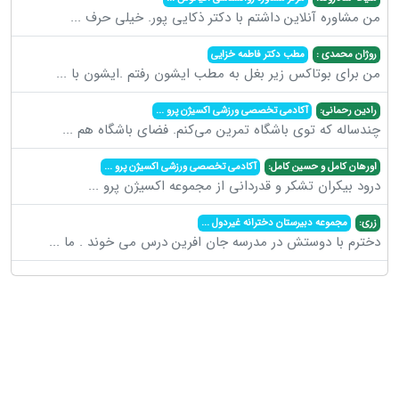
من مشاوره آنلاین داشتم با دکتر ذکایی پور. خیلی حرف
...
روژان محمدی :
مطب دکتر فاطمه خزایی
من برای بوتاکس زیر بغل به مطب ایشون رفتم .ایشون با
...
رادین رحمانی:
آکادمی تخصصی ورزشی اکسیژن پرو
...
چندساله که توی باشگاه تمرین می‌کنم. فضای باشگاه هم
...
اورهان کامل و حسین کامل:
آکادمی تخصصی ورزشی اکسیژن پرو
...
درود بیکران تشکر و قدردانی از مجموعه اکسیژن پرو
...
زری:
مجموعه دبیرستان دخترانه غیردول
...
دخترم با دوستش در مدرسه جان افرین درس می خوند . ما
...