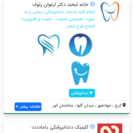
خانه لبخند دكتر ارغوان رئوف
انجام كليه خدمات دندانپزشكى درمانى و به
صورت تخصصى ايمپلنت ، لمينت و كامپوزيت .
اصلاح طرح لبخند
دندانپزشکی
کرج ، جهانشهر ، ميدان گلها ، ساختمان كور...
اطلاعات بیشتر
کلینیک دندانپزشکی بامادنت