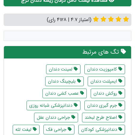
مشاهده لیست کامل درمان ریشه دندان کرج
(امتیاز 4.7 | 4128 رای)
تگ های مرتبط
کامپوزیت دندان
لمینت دندان
ایمپلنت دندان
بلیچینگ دندان
روکش دندان
عصب کشی دندان
جرم گیری دندان
دندانپزشکی شبانه روزی
اصلاح طرح لبخند
جراحی دندان عقل
دندانپزشکی کودکان
جراحی فک
لیفت لثه