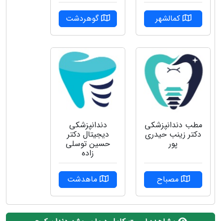
کمالشهر
گوهردشت
مطب دندانپزشکی
دندانپزشکی
دکتر زینب حیدری
دیجیتال دکتر
پور
حسین توسلی
زاده
مصباح
ماهدشت