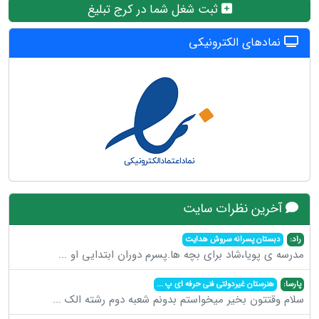
ثبت شغل شما در کرج تبلیغ
نمادهای الکترونیکی
آخرین نظرات سایت
راد:
دبستان پسرانه سروش هدایت
مدرسه ی پویا،شاد برای بچه ها.پسرم دوران ابتدایی او
...
پارسا:
هنرستان غیردولتی فنی حرفه ای پ
...
سلام وقتتون بخیر میخواستم بدونم شعبه دوم رشته الک
...