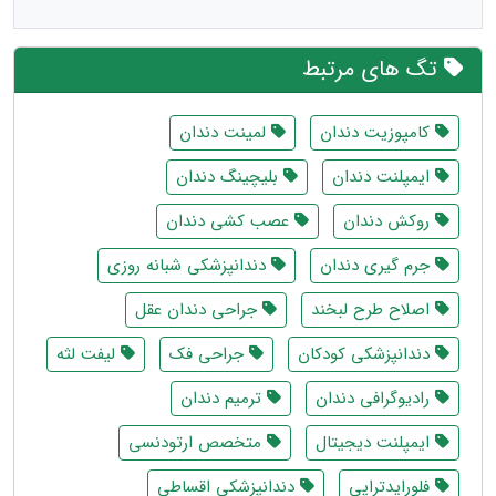
تگ های مرتبط
کامپوزیت دندان
لمینت دندان
ایمپلنت دندان
بلیچینگ دندان
روکش دندان
عصب کشی دندان
جرم گیری دندان
دندانپزشکی شبانه روزی
اصلاح طرح لبخند
جراحی دندان عقل
دندانپزشکی کودکان
جراحی فک
لیفت لثه
رادیوگرافی دندان
ترمیم دندان
ایمپلنت دیجیتال
متخصص ارتودنسی
فلورایدتراپی
دندانپزشکی اقساطی