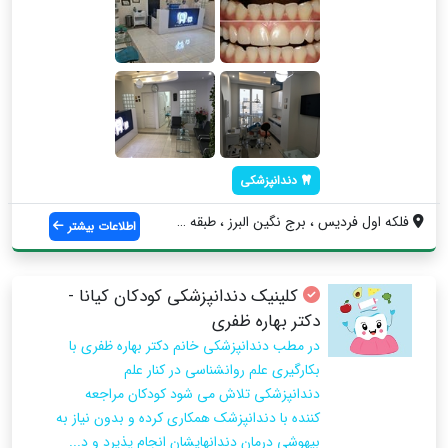
دندانپزشکی
فلکه اول فردیس ، برج نگین البرز ، طبقه س...
اطلاعات بیشتر
کلینیک دندانپزشکی کودکان کیانا -
دکتر بهاره ظفری
در مطب دندانپزشکی خانم دکتر بهاره ظفری با
بکارگیری علم روانشناسی در کنار علم
دندانپزشکی تلاش می شود کودکان مراجعه
کننده با دندانپزشک همکاری کرده و بدون نیاز به
بیهوشی درمان دندانهایشان انجام پذیرد و د...