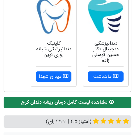
دندانپزشکی
کلینیک
دیجیتال دکتر
دندانپزشکی شبانه
حسین توسلی
روزی نوین
زاده
ماهدشت
میدان شهدا
مشاهده لیست کامل درمان ریشه دندان کرج
(امتیاز 4.5 | 4133 رای)