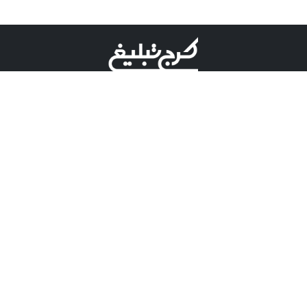
©کرج تبلیغ علامت تجاری ثبت شده در "اداره ثبت برند"
میباشد و هرگونه استفاده از این عنوان با پسوند و پیشوند قابل
پیگیری قضایی میباشد.
دارای نماد اعتبار 1 ستاره از مركز توسعه تجارت الكترونیكی
وزارت صنعت، معدن و تجارت.
مسئولیت آگهی های درج شده در این سایت بر عهده آگهی
دهنده می باشد.
تعرفه تبلیغات
پنل کاربری