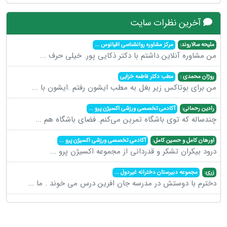
آخرین نظرات سایت
ملیحه سالاروند:
مرکز مشاوره روانشناسی اقیانوس
...
من مشاوره آنلاین داشتم با دکتر ذکایی پور. خیلی حرف
...
روژان محمدی :
مطب دکتر فاطمه خزایی
من برای بوتاکس زیر بغل به مطب ایشون رفتم .ایشون با
...
رادین رحمانی:
آکادمی تخصصی ورزشی اکسیژن پرو
...
چندساله که توی باشگاه تمرین می‌کنم. فضای باشگاه هم
...
اورهان کامل و حسین کامل:
آکادمی تخصصی ورزشی اکسیژن پرو
...
درود بیکران تشکر و قدردانی از مجموعه اکسیژن پرو
...
زری:
مجموعه دبیرستان دخترانه غیردول
...
دخترم با دوستش در مدرسه جان افرین درس می خوند . ما
...