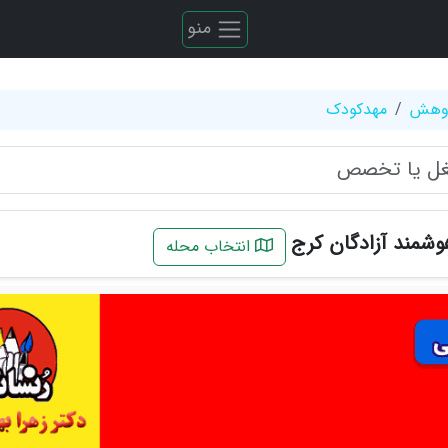
منو
ژوهش
مهدکودک
شمند آزادگان کرج
انتخاب محله