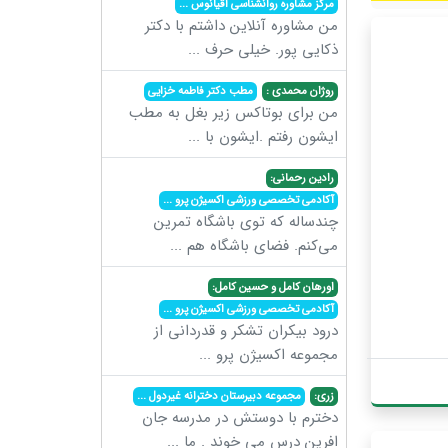
مرکز مشاوره روانشناسی اقیانوس
...
من مشاوره آنلاین داشتم با دکتر
ذکایی پور. خیلی حرف
...
روژان محمدی :
مطب دکتر فاطمه خزایی
من برای بوتاکس زیر بغل به مطب
ایشون رفتم .ایشون با
...
رادین رحمانی:
آکادمی تخصصی ورزشی اکسیژن پرو
...
چندساله که توی باشگاه تمرین
می‌کنم. فضای باشگاه هم
...
اورهان کامل و حسین کامل:
آکادمی تخصصی ورزشی اکسیژن پرو
...
درود بیکران تشکر و قدردانی از
مجموعه اکسیژن پرو
...
زری:
مجموعه دبیرستان دخترانه غیردول
...
دخترم با دوستش در مدرسه جان
افرین درس می خوند . ما
...