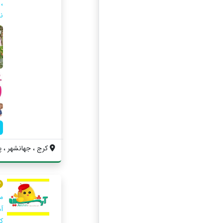
،
ن
کرج ، جهانشهر ، 
آ
ک