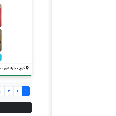
کرج ، جهانشهر ، می
1
2
3
ب