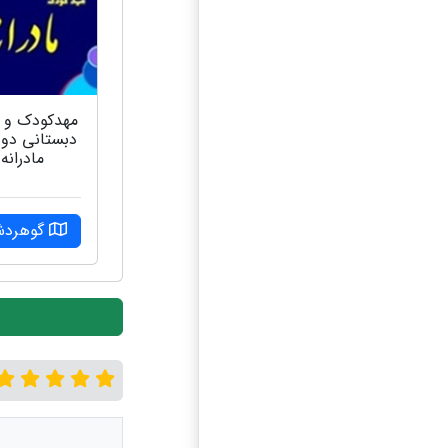
مهدکودک و 
دبستانی دو ز
مادرانه
گوهرد