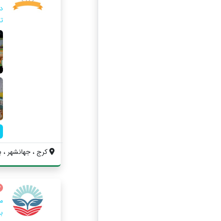
د
ت
کرج ، جهانشهر ، بل
م
ب