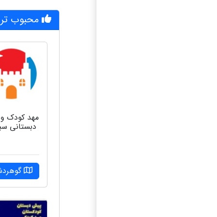
محبوب تری
مهد کودک و
دبستانی سب
گوهرد