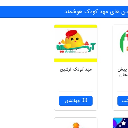
ن های مهد کودک هوشمند
 پیش
مهد کودک آرشین
حان
شت
جهانشهر