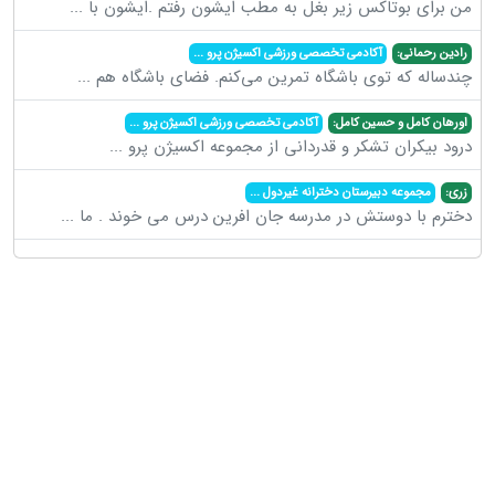
من برای بوتاکس زیر بغل به مطب ایشون رفتم .ایشون با
...
رادین رحمانی:
آکادمی تخصصی ورزشی اکسیژن پرو
...
چندساله که توی باشگاه تمرین می‌کنم. فضای باشگاه هم
...
اورهان کامل و حسین کامل:
آکادمی تخصصی ورزشی اکسیژن پرو
...
درود بیکران تشکر و قدردانی از مجموعه اکسیژن پرو
...
زری:
مجموعه دبیرستان دخترانه غیردول
...
دخترم با دوستش در مدرسه جان افرین درس می خوند . ما
...