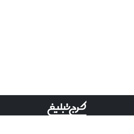
©کرج تبلیغ علامت تجاری ثبت شده در "اداره ثبت برند"