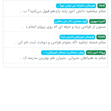
Asal:
هنرستان دخترانه غیر دولتی مهرآ
...
سلام ببخشید دانش آموز پایه یازدهم قبول می‌کنید؟ ب
...
المیرا سپهری:
گروه معماری دکتر علی بخشی
ممنون از طراحی زیبا و حرفه ای که روی پروژم انجام د
...
Hasti:
هنرستان غیردولتی تندیس فردا
سلام خسته نباشید اگه بخوام طراحی و دوخت ثبت نام کن
...
پروانه امین زاده:
پیش دبستان و دبستان غیردولتی د
...
سلام به همراهان منیرانی .منیران علم بهترین مدرسه ک
...