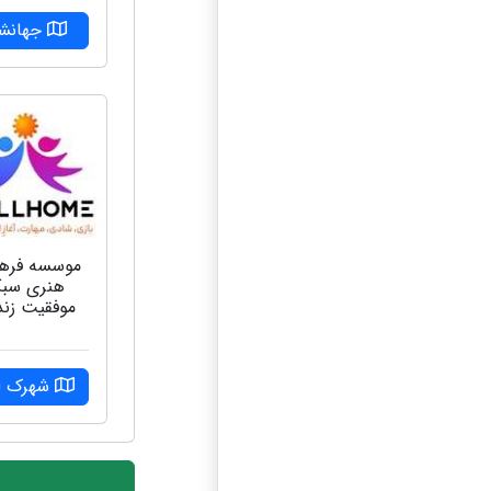
جهانشه
موسسه فره
هنری سب
موفقیت زن
شهرک ا