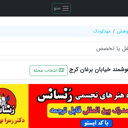
منو
ژوهش
مهدکودک
شمند خیابان برغان کرج
انتخاب محله