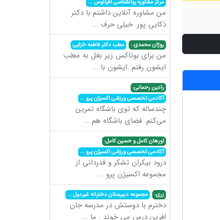
مرکز مشاوره روانشناسی اقیانوس
...
من مشاوره آنلاین داشتم با دکتر
ذکایی پور. خیلی حرف
...
روژان محمدی :
مطب دکتر فاطمه خزایی
من برای بوتاکس زیر بغل به مطب
ایشون رفتم .ایشون با
...
رادین رحمانی:
آکادمی تخصصی ورزشی اکسیژن پرو
...
چندساله که توی باشگاه تمرین
می‌کنم. فضای باشگاه هم
...
اورهان کامل و حسین کامل:
آکادمی تخصصی ورزشی اکسیژن پرو
...
درود بیکران تشکر و قدردانی از
مجموعه اکسیژن پرو
...
زری:
مجموعه دبیرستان دخترانه غیردول
...
دخترم با دوستش در مدرسه جان
افرین درس می خوند . ما
...