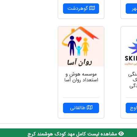
ر
گوهردشت
نگی
موسسه هوش و
ک
استعداد روان آسا
دگی
وج
طالقانی
مشاهده لیست کامل مهد کودک هوشمند کرج