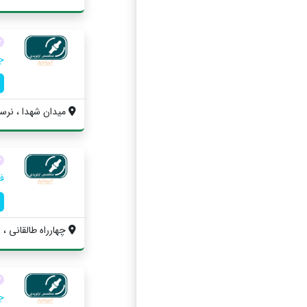
ج
ميدان شهدا ، نرسید
ف
چهارراه طالقانی ، 
ج