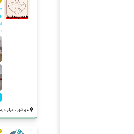
م
پ
زا
مهرشهر ، مرکز درما