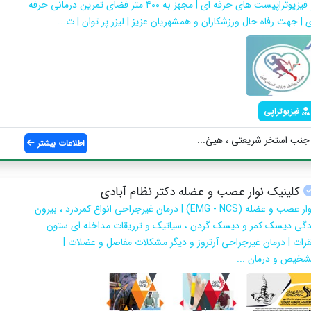
و فیزیوتراپیست های حرفه ای | مجهز به ۴۰۰ متر فضای تمرین درمانی حرفه
ی | جهت رفاه حال ورزشکاران و همشهریان عزیز | لیزر پر توان | ت...
فیزیوتراپی
 جنب استخر شریعتی ، هیئ...
اطلاعات بیشتر
کلینیک نوار عصب و عضله دکتر نظام آبادی
نوار عصب و عضله (EMG - NCS) | درمان غیرجراحی انواع کمردرد ، بیرون
دگی دیسک کمر و دیسک گردن ، سیاتیک و تزریقات مداخله ای ستون
قرات | درمان غیرجراحی آرتروز و دیگر مشکلات مفاصل و عضلات |
شخیص و درمان ...