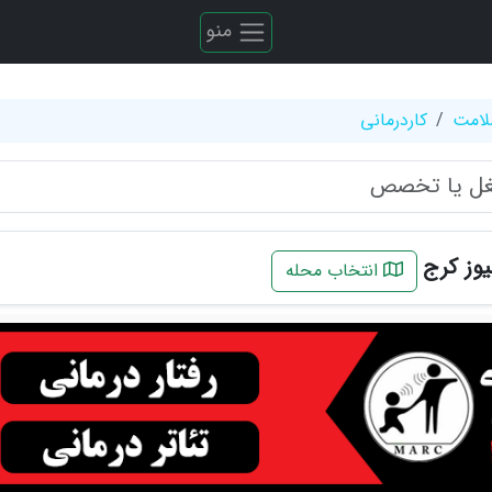
منو
لامت
کاردرمانی
یوز کرج
انتخاب محله