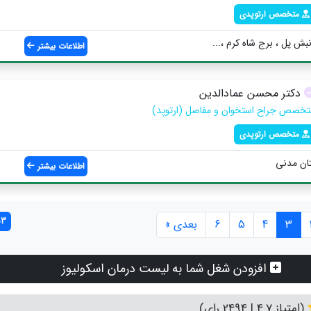
متخصص ارتوپدی
نبش پل ، برج شاه کرم ،...
اطلاعات بیشتر
دکتر محسن عمادالدین
تخصص جراح استخوان و مفاصل (ارتوپد)
متخصص ارتوپدی
تان مدنی
اطلاعات بیشتر
53 مورد ی
3
4
5
6
بعدی »
افزودن شغل شما به لیست درمان اسکولیوز
(امتیاز 4.7 | 2494 رای)