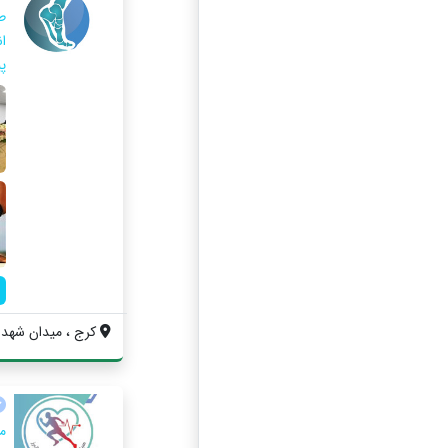
ط
ا
پ
کرج ، میدان شهدا ،
م