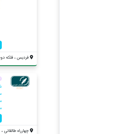
فردیس ، فلکه دوم ،
ش
س
م
م
چهارراه طالقانی ، 