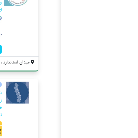
ا
میدان استاندارد ،
ز
ف
ت