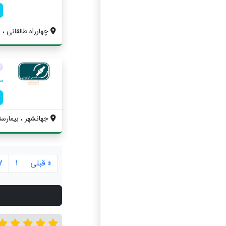
چهارراه طالقانی ، 
م
جهانشهر ، بیمارس
« قبلی
1
2