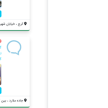
کرج ، خیابان شهید
گ
ت
گ
جاده ملارد ، بین گلستان ۳۰ و ک