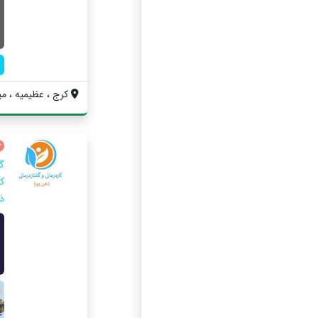
کرج ، عظیمیه ، می
کم
ذ