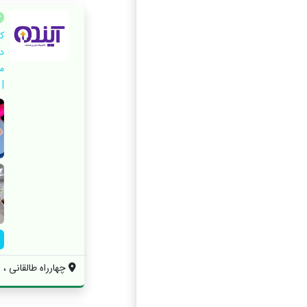
ک
د
م
| 
چهارراه طالقانی ، ا