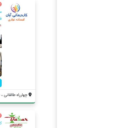
مر
فا
چهارراه طالقانی ، 
ک