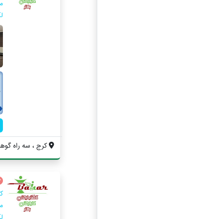
م
ل
کرج ، سه راه گوهردشت ، می
ک
م
ل