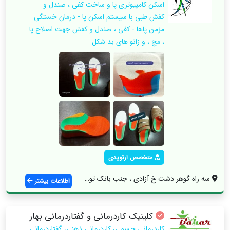
اسکن کامپیوتری پا و ساخت کفی ، صندل و
کفش طبی با سیستم‌ اسکن پا - درمان خستگی
مزمن پاها - کفی ، صندل و کفش جهت اصلاح پا
، مچ ، و زانو های بد شکل
متخصص ارتوپدی
سه راه گوهر دشت خ آزادی ، جنب بانک توسعه...
اطلاعات بیشتر
کلینیک کاردرمانی و گفتاردرمانی بهار
کاردرمانی جسمی، کاردرمانی ذهنی، گفتاردرمانی