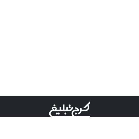
©کرج تبلیغ علامت تجاری ثبت شده در "اداره ثبت برند"
میباشد و هرگونه استفاده از این عنوان با پسوند و پیشوند قابل