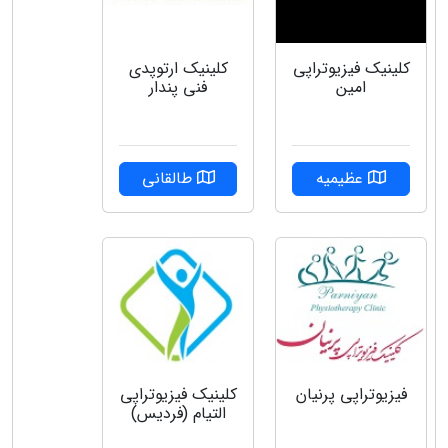
کلینیک فیزیوتراپی
کلینیک ارتوپدی
امین
فنی پندار
عظیمیه
طالقانی
کلینیک فیزیوتراپی
فیزیوتراپی پرنیان
التیام (فردیس)