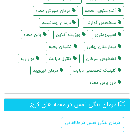
آندوسکوپی معده
درمان سوزش معده
متخصص گوارش
درمان روماتیسم
اسپیرومتری
ویزیت آنلاین
بالن معده
بیمارستان روانی
کشیدن بخیه
تشخیص سرطان
کنترل دیابت
نوار ریه
کلینیک تخصصی دیابت
درمان تیرویید
بای پاس معده
درمان تنگی نفس در محله های کرج
درمان تنگی نفس در طالقانی