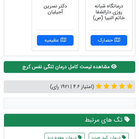
دکتر نسرین
درمانگاه شبانه
آجیلیان
روزی دارالشفا
خاتم النبیا (ص)
عظیمیه
حصارک
مشاهده لیست کامل درمان تنگی نفس کرج
(امتیاز 4.6 | 1921 رای)
تگ های مرتبط
درمان کبد چرب
درمان معده درد