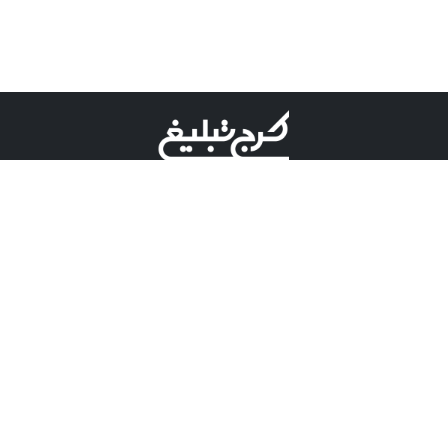
©کرج تبلیغ علامت تجاری ثبت شده در "اداره ثبت برند"
میباشد و هرگونه استفاده از این عنوان با پسوند و پیشوند قابل
پیگیری قضایی میباشد.
دارای نماد اعتبار 1 ستاره از مركز توسعه تجارت الكترونیكی
وزارت صنعت، معدن و تجارت.
مسئولیت آگهی های درج شده در این سایت بر عهده آگهی
دهنده می باشد.
تعرفه تبلیغات