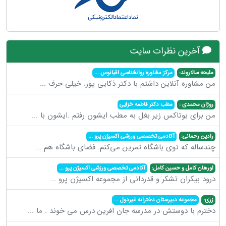
آخرین نظرات سایت
ملیحه سالاروند:
مرکز مشاوره روانشناسی اقیانوس
...
من مشاوره آنلاین داشتم با دکتر ذکایی پور. خیلی حرف
...
روژان محمدی :
مطب دکتر فاطمه خزایی
من برای بوتاکس زیر بغل به مطب ایشون رفتم .ایشون با
...
رادین رحمانی:
آکادمی تخصصی ورزشی اکسیژن پرو
...
چندساله که توی باشگاه تمرین می‌کنم. فضای باشگاه هم
...
اورهان کامل و حسین کامل:
آکادمی تخصصی ورزشی اکسیژن پرو
...
درود بیکران تشکر و قدردانی از مجموعه اکسیژن پرو
...
زری:
مجموعه دبیرستان دخترانه غیردول
...
دخترم با دوستش در مدرسه جان افرین درس می خوند . ما
...