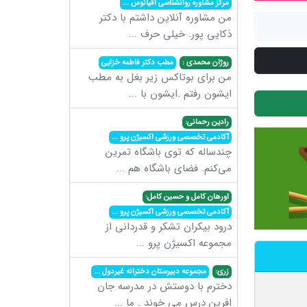
مرکز مشاوره روانشناسی اقیانوس
...
من مشاوره آنلاین داشتم با دکتر
ذکایی پور. خیلی حرف
...
روژان محمدی :
مطب دکتر فاطمه خزایی
من برای بوتاکس زیر بغل به مطب
ایشون رفتم .ایشون با
...
رادین رحمانی:
آکادمی تخصصی ورزشی اکسیژن پرو
...
چندساله که توی باشگاه تمرین
می‌کنم. فضای باشگاه هم
...
اورهان کامل و حسین کامل:
آکادمی تخصصی ورزشی اکسیژن پرو
...
درود بیکران تشکر و قدردانی از
مجموعه اکسیژن پرو
...
زری:
مجموعه دبیرستان دخترانه غیردول
...
دخترم با دوستش در مدرسه جان
افرین درس می خوند . ما
...