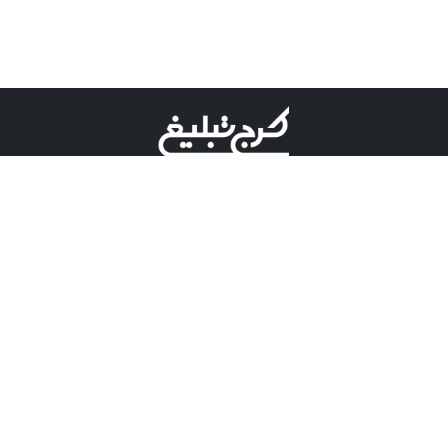
©کرج تبلیغ علامت تجاری ثبت شده در "اداره ثبت برند"
میباشد و هرگونه استفاده از این عنوان با پسوند و پیشوند قابل
پیگیری قضایی میباشد.
دارای نماد اعتبار 1 ستاره از مركز توسعه تجارت الكترونیكی
وزارت صنعت، معدن و تجارت.
مسئولیت آگهی های درج شده در این سایت بر عهده آگهی
دهنده می باشد.
تعرفه تبلیغات