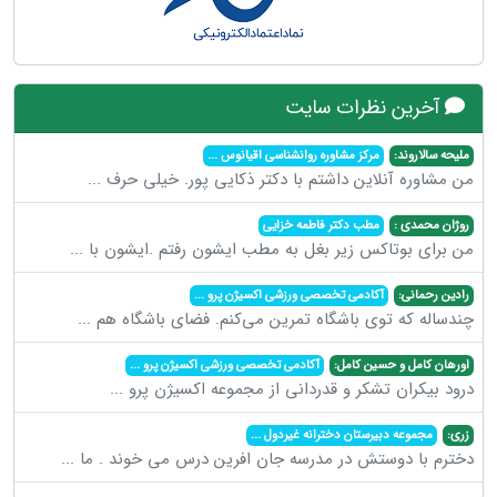
آخرین نظرات سایت
ملیحه سالاروند:
مرکز مشاوره روانشناسی اقیانوس
...
من مشاوره آنلاین داشتم با دکتر ذکایی پور. خیلی حرف
...
روژان محمدی :
مطب دکتر فاطمه خزایی
من برای بوتاکس زیر بغل به مطب ایشون رفتم .ایشون با
...
رادین رحمانی:
آکادمی تخصصی ورزشی اکسیژن پرو
...
چندساله که توی باشگاه تمرین می‌کنم. فضای باشگاه هم
...
اورهان کامل و حسین کامل:
آکادمی تخصصی ورزشی اکسیژن پرو
...
درود بیکران تشکر و قدردانی از مجموعه اکسیژن پرو
...
زری:
مجموعه دبیرستان دخترانه غیردول
...
دخترم با دوستش در مدرسه جان افرین درس می خوند . ما
...