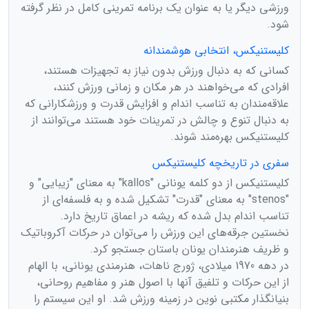
ورزشی دیگر یا به عنوان یک برنامه تمرینی کامل در نظر گرفته
شود.
کلیستنیکس، انتخابی هوشمندانه
کسانی که به دنبال ورزش بدون نیاز به تجهیزات هستند،
افرادی که می‌خواهند در هر مکان و زمانی ورزش کنند،
علاقه‌مندان به تناسب اندام و افزایش قدرت و ورزشکارانی که
به دنبال تنوع و چالش در تمرینات خود هستند می‌توانند از
کلیستنیکس بهره‌مند شوند.
سفری در تاریخچه کلیستنیکس
کلیستنیکس از دو کلمه یونانی "kallos" به معنای "زیبایی" و
"stenos" به معنای "قدرت" تشکیل شده و به فلسفه‌ای از
تناسب اندام بدل شده که ریشه در اعماق تاریخ دارد.
نخستین جرقه‌های این ورزش را می‌توان در حرکات آکروباتیک
و ظریف هنرمندان یونان باستان جستجو کرد.
در دهه 1970 میلادی، ژورج ناهات، هنرمندی یونانی، با الهام
از این حرکات و تلفیق آنها با اصول هنر و مفاهیم روحانی،
بنیانگذار مکتبی نوین در زمینه ورزش شد. او این سیستم را