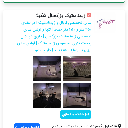
ژیمناستیک بزرگسال شکیلا
سالن تخصصی اریال و ژیمناستیک | در فضای
۹۵۰ متر و ۲۵۰ متر حیاط | تنها و اولین سالن
تخصصی ژیمناستیک بزرگسال | دارای دو لاین
پیست فنری مخصوص ژیمناستیک | اولین سالن
اریال با ارتفاع سقف بلند | دارای متنو...
باشگاه بدنسازی
فلکه اول گوهردشت ، خ داریوش ، خ قائم ۳ ،...
اطلاعات بیشتر