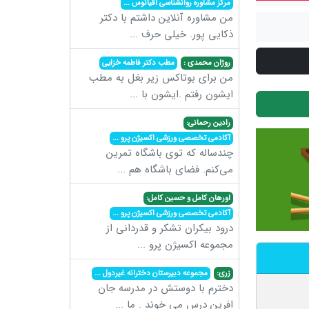
مرکز مشاوره روانشناسی اقیانوس
...
من مشاوره آنلاین داشتم با دکتر
ذکایی پور. خیلی حرف
...
روژان محمدی :
مطب دکتر فاطمه خزایی
من برای بوتاکس زیر بغل به مطب
ایشون رفتم .ایشون با
...
رادین رحمانی:
آکادمی تخصصی ورزشی اکسیژن پرو
...
چندساله که توی باشگاه تمرین
می‌کنم. فضای باشگاه هم
...
اورهان کامل و حسین کامل:
آکادمی تخصصی ورزشی اکسیژن پرو
...
درود بیکران تشکر و قدردانی از
مجموعه اکسیژن پرو
...
زری:
مجموعه دبیرستان دخترانه غیردول
...
دخترم با دوستش در مدرسه جان
افرین درس می خوند . ما
...