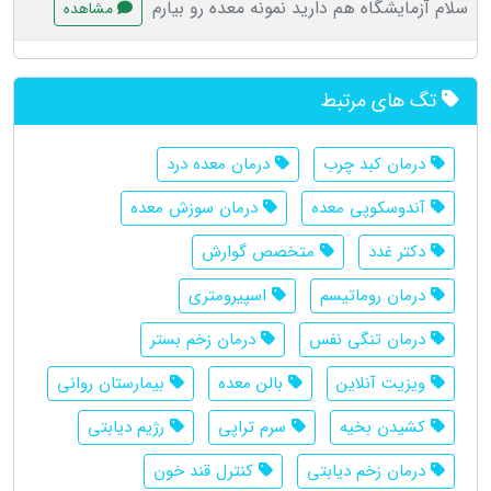
سلام آزمایشگاه هم دارید نمونه معده رو بیارم
مشاهده
تگ های مرتبط
درمان کبد چرب
درمان معده درد
آندوسکوپی معده
درمان سوزش معده
دکتر غدد
متخصص گوارش
درمان روماتیسم
اسپیرومتری
درمان تنگی نفس
درمان زخم بستر
ویزیت آنلاین
بالن معده
بیمارستان روانی
کشیدن بخیه
سرم تراپی
رژیم دیابتی
درمان زخم دیابتی
کنترل قند خون