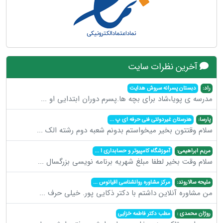
آخرین نظرات سایت
راد:
دبستان پسرانه سروش هدایت
مدرسه ی پویا،شاد برای بچه ها.پسرم دوران ابتدایی او
...
پارسا:
هنرستان غیردولتی فنی حرفه ای پ
...
سلام وقتتون بخیر میخواستم بدونم شعبه دوم رشته الک
...
مریم ابراهیمی:
آموزشگاه کامپیوتر و حسابداری ا
...
سلام وقت بخیر لطفا مبلغ شهریه برنامه نویسی بزرگسال
...
ملیحه سالاروند:
مرکز مشاوره روانشناسی اقیانوس
...
من مشاوره آنلاین داشتم با دکتر ذکایی پور. خیلی حرف
...
روژان محمدی :
مطب دکتر فاطمه خزایی