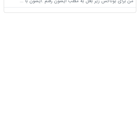
من برای بوتاکس زیر بغل به مطب ایشون رفتم .ایشون با
...