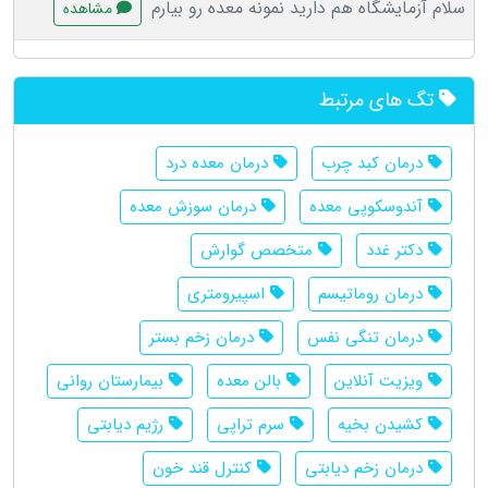
سلام آزمایشگاه هم دارید نمونه معده رو بیارم
مشاهده
تگ های مرتبط
درمان کبد چرب
درمان معده درد
آندوسکوپی معده
درمان سوزش معده
دکتر غدد
متخصص گوارش
درمان روماتیسم
اسپیرومتری
درمان تنگی نفس
درمان زخم بستر
ویزیت آنلاین
بالن معده
بیمارستان روانی
کشیدن بخیه
سرم تراپی
رژیم دیابتی
درمان زخم دیابتی
کنترل قند خون