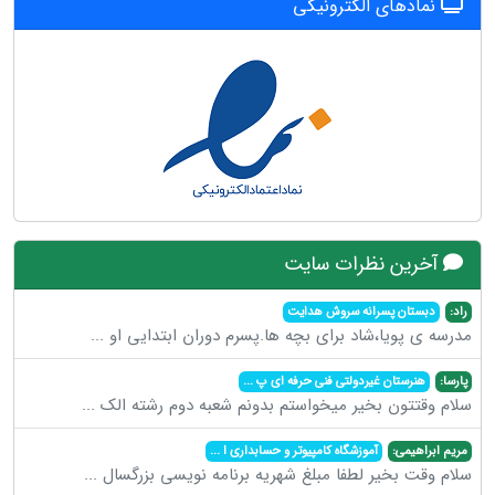
نمادهای الکترونیکی
آخرین نظرات سایت
راد:
دبستان پسرانه سروش هدایت
مدرسه ی پویا،شاد برای بچه ها.پسرم دوران ابتدایی او
...
پارسا:
هنرستان غیردولتی فنی حرفه ای پ
...
سلام وقتتون بخیر میخواستم بدونم شعبه دوم رشته الک
...
مریم ابراهیمی:
آموزشگاه کامپیوتر و حسابداری ا
...
سلام وقت بخیر لطفا مبلغ شهریه برنامه نویسی بزرگسال
...