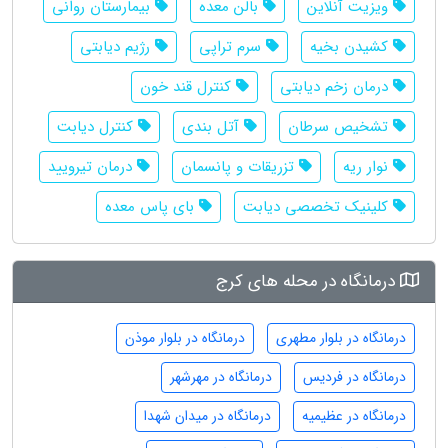
ویزیت آنلاین
بالن معده
بیمارستان روانی
کشیدن بخیه
سرم تراپی
رژیم دیابتی
درمان زخم دیابتی
کنترل قند خون
تشخیص سرطان
آتل بندی
کنترل دیابت
نوار ریه
تزریقات و پانسمان
درمان تیرویید
کلینیک تخصصی دیابت
بای پاس معده
درمانگاه در محله های کرج
درمانگاه در بلوار مطهری
درمانگاه در بلوار موذن
درمانگاه در فردیس
درمانگاه در مهرشهر
درمانگاه در عظیمیه
درمانگاه در میدان شهدا