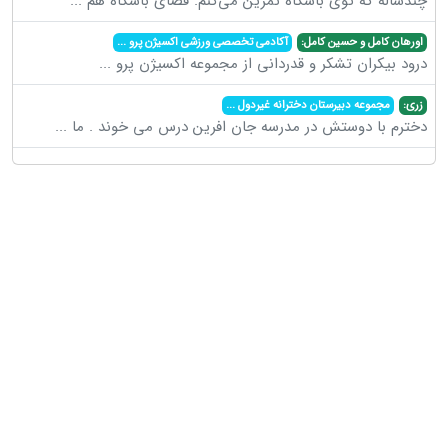
چندساله که توی باشگاه تمرین می‌کنم. فضای باشگاه هم
...
اورهان کامل و حسین کامل:
آکادمی تخصصی ورزشی اکسیژن پرو
...
درود بیکران تشکر و قدردانی از مجموعه اکسیژن پرو
...
زری:
مجموعه دبیرستان دخترانه غیردول
...
دخترم با دوستش در مدرسه جان افرین درس می خوند . ما
...