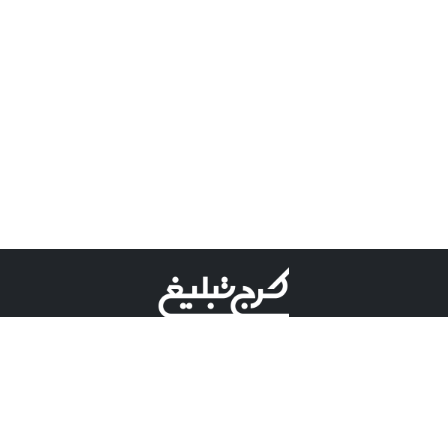
©کرج تبلیغ علامت تجاری ثبت شده در "اداره ثبت برند"
میباشد و هرگونه استفاده از این عنوان با پسوند و پیشوند قابل
پیگیری قضایی میباشد.
دارای نماد اعتبار 1 ستاره از مركز توسعه تجارت الكترونیكی