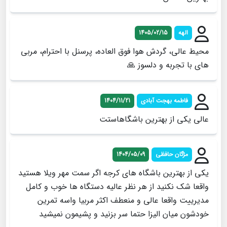
الهه
1405/02/15
محیط عالی، گردش هوا فوق العاده، پرسنل با احترام، مربی
های با تجربه و دلسوز 🙏
فاطمه بهجت آبادي
1404/11/21
عالي يكي از بهترين باشگاهاستت
مژگان حافظى
1404/05/09
يكى از بهترين باشگاه هاى كرجه اگر سمت مهر ويلا هستيد
واقعا شك نكنيد از هر نظر عاليه دستگاه ها خوب و كامل
مديرييت واقعا عالى و منعطف اكثر مربيا واسه تمرين
خودشون ميان اليزا حتما سر بزنيد و پشيمون نميشيد